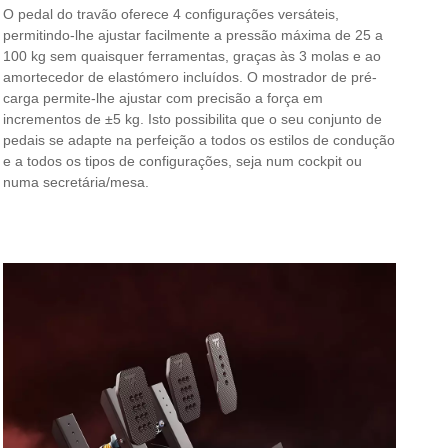
O pedal do travão oferece 4 configurações versáteis,
permitindo-lhe ajustar facilmente a pressão máxima de 25 a
100 kg sem quaisquer ferramentas, graças às 3 molas e ao
amortecedor de elastómero incluídos. O mostrador de pré-
carga permite-lhe ajustar com precisão a força em
incrementos de ±5 kg. Isto possibilita que o seu conjunto de
pedais se adapte na perfeição a todos os estilos de condução
e a todos os tipos de configurações, seja num cockpit ou
numa secretária/mesa.