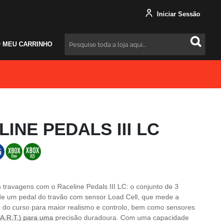
Iniciar Sessão
 MEU CARRINHO
Pesquisar
INE PEDALS III LC
travagens com o Raceline Pedals III LC: o conjunto de 3
de um pedal do travão com sensor Load Cell, que mede a
 do curso para maior realismo e controlo, bem como sensores
.E.A.R.T.) para uma precisão duradoura. Com uma capacidade