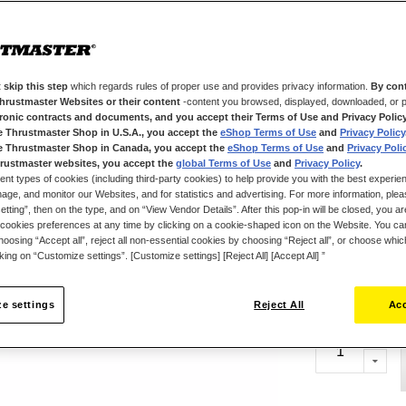
de 100 kg e res
grama de press
Com 4 configur
através do ecr
 skip this step
which regards rules of proper use and provides privacy information.
By cont
Panel no PC, po
Thrustmaster Websites or their content
-content you browsed, displayed, downloaded, or p
sensibilidade d
tronic contracts and documents, and you accept their Terms of Use and Privacy Polic
e Thrustmaster Shop in U.S.A., you accept the
eShop Terms of Use
and
Privacy Policy
modular 100% d
e Thrustmaster Shop in Canada, you accept the
eShop Terms of Use
and
Privacy Poli
configurações, 
rustmaster websites, you accept the
global Terms of Use
and
Privacy Policy
.
ent types of cookies (including third-party cookies) to help provide you with the best experien
Funciona com b
ge, and monitor our Websites, and for statistics and advertising. For more information, plea
de jogos e com
tting”, then on the type, and on “View Vendor Details”. After this pop-in will be closed, you are 
cookies preferences at any time by clicking on a cookie-shaped icon on the Website. You can
oosing “Accept all”, reject all non-essential cookies by choosing “Reject all”, or choose whi
cking on “Customize settings”. [Customize settings] [Reject All] [Accept All] ”
219,99 €
e settings
Reject All
Acc