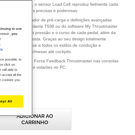
olução de 24 bits, o sensor Load Cell reproduz fielmente cada
ão para travagens precisas e poderosas.
ações, um mostrador de pré-carga e definições avançadas
ã Race Dash do volante T598 ou do software My Thrustmaster
inuing to use
de personalizar a pressão e o curso de cada pedal, além da
rinted-,
you
as curvas de resposta. Graças ao seu design totalmente
y
.
.
e metal, adapta-se a todos os estilos de condução e
cy
.
desde secretárias/mesas até cockpits.
ce possible, to
ases de volantes Force Feedback Thrustmaster nas consolas
se click on
 todas as bases de volantes no PC.
still able to
 accept all the
ch cookies you
ept All
ADICIONAR AO
CARRINHO