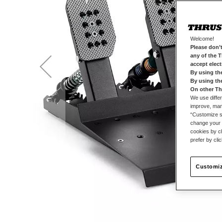
Welcome!
Please don’t
any of the 
accept elec
By using th
By using th
On other Th
We use differ
improve, mana
“Customize se
change your 
cookies by ch
prefer by cli
Customiz