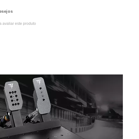
esejos
a avaliar este produto