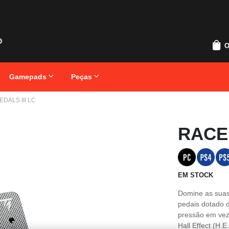
O
Gamepads
Peças
DALS III LC
Saltar
RACEL
para
o
início
da
Galeria
de
EM STOCK
imagens
Domine as suas 
pedais dotado 
pressão em vez
Hall Effect (H