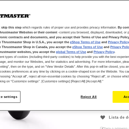
cantidad de vece
de tener que des
Restart, Susta
El controlador p
de gaming comple
 skip this step
which regards rules of proper use and provides privacy information.
By cont
gratuito de conf
además de un ec
Thrustmaster Websites or their content
-content you browsed, displayed, downloaded, or p
separado). Este p
tronic contracts and documents, and you accept their Terms of Use and Privacy Polic
con Xbox Series
e Thrustmaster Shop in U.S.A., you accept the
eShop Terms of Use
and
Privacy Policy
e Thrustmaster Shop in Canada, you accept the
eShop Terms of Use
and
Privacy Poli
#ReloadRestartS
rustmaster websites, you accept the
global Terms of Use
and
Privacy Policy
.
ent types of cookies (including third-party cookies) to help provide you with the best experien
ge, and monitor our Websites, and for statistics and advertising. For more information, plea
129,99 €
tting”, then on the type, and on “View Vendor Details”. After this pop-in will be closed, you are 
cookies preferences at any time by clicking on a cookie-shaped icon on the Website. You can
oosing “Accept all”, reject all non-essential cookies by choosing “Reject all”, or choose whi
cking on “Customize settings”. [Customize settings] [Reject All] [Accept All] ”
e settings
Reject All
Acc
Lista de d
Seja o primeiro 