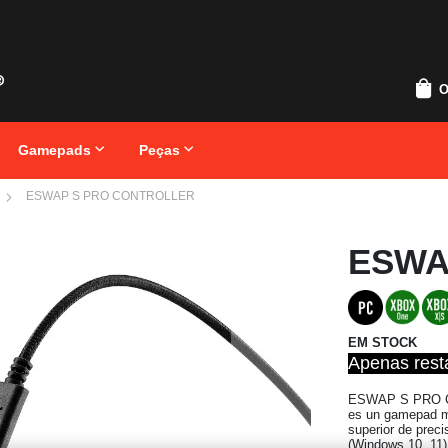
O
Gamepads
Peças
ESWAP S PRO CONTROLLER
Saltar
ESWA
para
o
início
da
Galeria
de
EM STOCK
imagens
Apenas res
ESWAP S PRO C
es un gamepad mo
superior de prec
(Windows 10, 11)