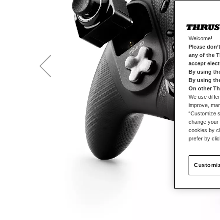
Welcome!
Please don’t
any of the 
accept elec
By using th
By using th
On other Th
We use differ
improve, mana
“Customize se
change your 
cookies by ch
prefer by cli
Customiz