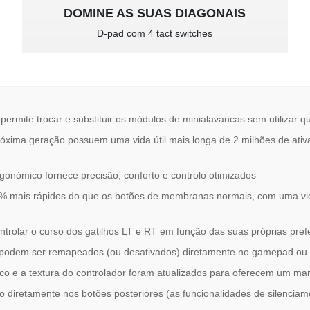
DOMINE AS SUAS DIAGONAIS
D-pad com 4 tact switches
ermite trocar e substituir os módulos de minialavancas sem utilizar 
róxima geração possuem uma vida útil mais longa de 2 milhões de a
onómico fornece precisão, conforto e controlo otimizados
% mais rápidos do que os botões de membranas normais, com uma vida 
ontrolar o curso dos gatilhos LT e RT em função das suas próprias pref
ais podem ser remapeados (ou desativados) diretamente no gamepad o
ico e a textura do controlador foram atualizados para oferecem um ma
o diretamente nos botões posteriores (as funcionalidades de silencia