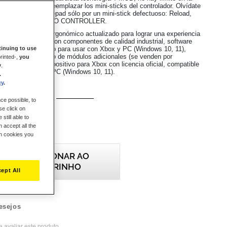
s que se pueden reemplazar los mini-sticks del controlador. Olvídate
hacerte de tu gamepad sólo por un mini-stick defectuoso: Reload,
in con ESWAP S PRO CONTROLLER.
resenta un diseño ergonómico actualizado para lograr una experiencia
tamente nueva, con componentes de calidad industrial, software
inuing to use
iguración y mapeado para usar con Xbox y PC (Windows 10, 11),
osistema completo de módulos adicionales (se venden por
rinted-,
you
roducto es un dispositivo para Xbox con licencia oficial, compatible
y
.
 X|S, Xbox One y PC (Windows 10, 11).
.
cy
.
ustain
ce possible, to
se click on
still able to
 accept all the
ch cookies you
ADICIONAR AO
CARRINHO
ept All
esejos
a avaliar este produto