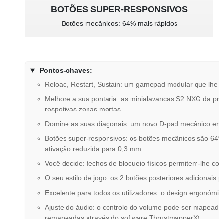
BOTÕES SUPER-RESPONSIVOS
Botões mecânicos: 64% mais rápidos
Pontos-chaves:
Reload, Restart, Sustain: um gamepad modular que lhe p
Melhore a sua pontaria: as minialavancas S2 NXG da p
respetivas zonas mortas
Domine as suas diagonais: um novo D-pad mecânico erg
Botões super-responsivos: os botões mecânicos são 64
ativação reduzida para 0,3 mm
Você decide: fechos de bloqueio físicos permitem-lhe c
O seu estilo de jogo: os 2 botões posteriores adicion
Excelente para todos os utilizadores: o design ergonóm
Ajuste do áudio: o controlo do volume pode ser mapead
remapeadas através do software ThrustmapperX)