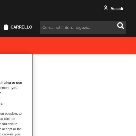
Accedi
CARRELLO
Cercare
inuing to use
rinted-,
you
y
.
.
cy
.
ce possible, to
se click on
still able to
 accept all the
ch cookies you