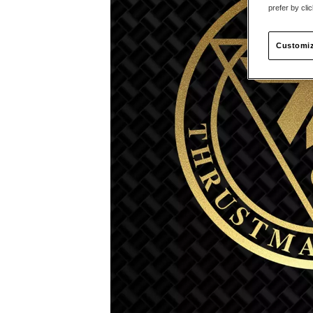
prefer by cli
Customiz