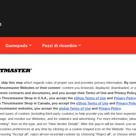
Gamepads
Pezzi di ricambio
clusive
 skip this step
which regards rules of proper use and provides privacy information.
By cont
Thrustmaster Websites or their content
-content you browsed, displayed, downloaded, or p
tronic contracts and documents, and you accept their Terms of Use and Privacy Polic
e Thrustmaster Shop in U.S.A., you accept the
eShop Terms of Use
and
Privacy Policy
e Thrustmaster Shop in Canada, you accept the
eShop Terms of Use
and
Privacy Poli
rustmaster websites, you accept the
global Terms of Use
and
Privacy Policy
.
ent types of cookies (including third-party cookies) to help provide you with the best experien
ge, and monitor our Websites, and for statistics and advertising. For more information, plea
tting”, then on the type, and on “View Vendor Details”. After this pop-in will be closed, you are 
cookies preferences at any time by clicking on a cookie-shaped icon on the Website. You can
oosing “Accept all”, reject all non-essential cookies by choosing “Reject all”, or choose whi