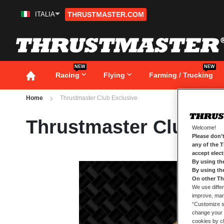
ITALIA
THRUSTMASTER.COM
Salta
al
contenuto
NEW
NEW
Racing
Flying
Farming / Trucking
Home
Thrustmaster Club Exclusive
Thrustmaster Club Ex
Welcome!
Please don’t
any of the 
accept elec
By using th
By using th
On other Th
We use differ
improve, mana
“Customize se
change your 
cookies by ch