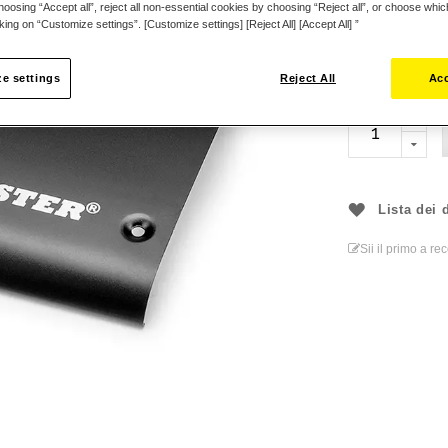
oosing “Accept all”, reject all non-essential cookies by choosing “Reject all”, or choose whi
Compatibili solo
cking on “Customize settings”. [Customize settings] [Reject All] [Accept All] ”
29,99 €
e settings
Reject All
Acc
Lista dei 
Sii il primo a r