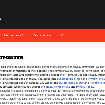
Gamepads
Pezzi di ricambio
AL PLATE ADD-ON
Vai
T818
all'inizio
della
ADD-
galleria
 skip this step
which regards rules of proper use and provides privacy information.
By cont
di
Thrustmaster Websites or their content
-content you browsed, displayed, downloaded, or p
immagini
tronic contracts and documents, and you accept their Terms of Use and Privacy Polic
e Thrustmaster Shop in U.S.A., you accept the
eShop Terms of Use
and
Privacy Policy
e Thrustmaster Shop in Canada, you accept the
eShop Terms of Use
and
Privacy Poli
rustmaster websites, you accept the
global Terms of Use
and
Privacy Policy
.
DISPONIBILE
ent types of cookies (including third-party cookies) to help provide you with the best experien
Set di
2 placche
ge, and monitor our Websites, and for statistics and advertising. For more information, plea
Personalizza la t
tting”, then on the type, and on “View Vendor Details”. After this pop-in will be closed, you are 
placche metallich
cookies preferences at any time by clicking on a cookie-shaped icon on the Website. You can