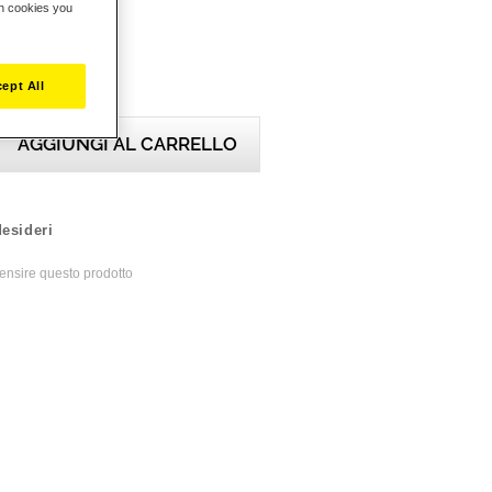
ch cookies you
 con T818.
ept All
AGGIUNGI AL CARRELLO
desideri
ecensire questo prodotto