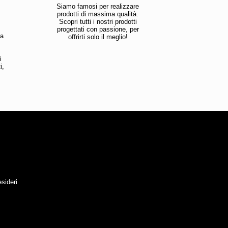
Siamo famosi per realizzare
prodotti di massima qualità.
Scopri tutti i nostri prodotti
progettati con passione, per
la
offrirti solo il meglio!
i
i,
esideri