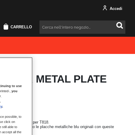
Accedi
CARRELLO
Cercare
 BLACK METAL PLATE
ON
inuing to use
rinted-,
you
y
.
.
cy
.
ce possible, to
 metalliche NERE
per T818.
se click on
ua T818 sostituendo le placche metalliche blu originali con queste
still able to
e nere.
 accept all the