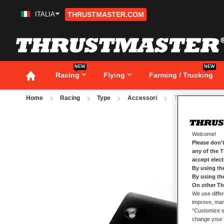
ITALIA
THRUSTMASTER.COM
Salta
al
contenuto
NEW
NEW
Racing
Flying
Farming / Trucking
Home
Racing
Type
Accessori
T818 BLACK MET
Vai
alla
fine
Welcome!
della
Please don’t
galleria
any of the 
di
accept elec
immagini
By using th
By using th
On other Th
We use differ
improve, mana
“Customize se
change your 