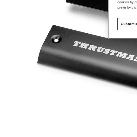
cookies by ch
prefer by cli
Customiz