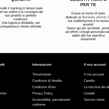
PER TE
Goditi il tracking in tempo reale
el tuo ordine e la consegna dei
Grazie al nostro di team
tuoi prodotti in perfette
Servizio clienti
dedicato ai
, 
condizioni.
tua soddisfazione è la nostra
Una logistica affidabile, per
priorità!
un'esperienza cliente ottimale.
Siamo qui per ascoltarti, pront
ad offrirti consigli personalizzat
adatti alla tua specifica
situazione!
otti
Informazioni
Il mio account
Thrustmaster
Il mio account
Condizioni di Vendita
Carrello
Condizioni d'Uso
La mia lista dei d
ambio
Privacy Policy
Contatti
Accessibilità: parzialmente
Servizio clienti
conforme