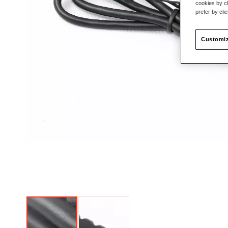
cookies by ch
prefer by cli
Customiz