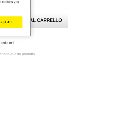
ch cookies you
AGGIUNGI AL CARRELLO
ept All
desideri
ecensire questo prodotto