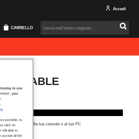
Accedi
CARRELLO
Cercare
 USB CABLE
inuing to use
rinted-,
you
y
.
.
cy
.
o/i
ce possible, to
e il volante T248 alla tua console o al tuo PC
se click on
still able to
 accept all the