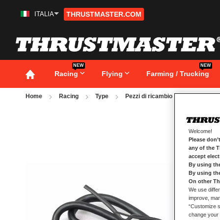
ITALIA
THRUSTMASTER.COM
Salta
al
contenuto
NEW
NEW
Racing
Flying
Farming / Trucking
Home
Racing
Type
Pezzi di ricambio
T248 USB
Vai
alla
fine
Welcome!
della
Please don’t
galleria
any of the 
di
accept elec
immagini
By using th
By using th
On other Th
We use differ
improve, mana
“Customize se
change your 