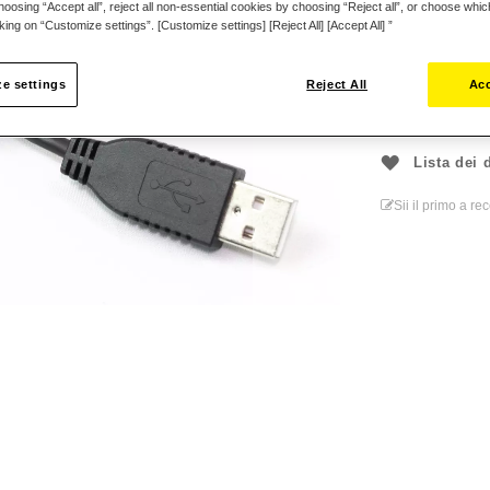
oosing “Accept all”, reject all non-essential cookies by choosing “Reject all”, or choose whi
cking on “Customize settings”. [Customize settings] [Reject All] [Accept All] ”
e settings
Reject All
Acc
Lista dei 
Sii il primo a r