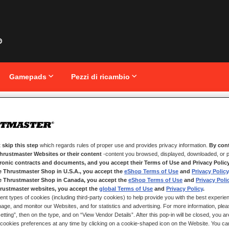
Gamepads
Pezzi di ricambio
 CABLE
Vai
T248
all'inizio
della
galleria
 skip this step
which regards rules of proper use and provides privacy information.
By cont
di
Thrustmaster Websites or their content
-content you browsed, displayed, downloaded, or p
immagini
tronic contracts and documents, and you accept their Terms of Use and Privacy Polic
e Thrustmaster Shop in U.S.A., you accept the
eShop Terms of Use
and
Privacy Policy
DISPONIBILE
e Thrustmaster Shop in Canada, you accept the
eShop Terms of Use
and
Privacy Poli
Solo
3
rimast
rustmaster websites, you accept the
global Terms of Use
and
Privacy Policy
.
ent types of cookies (including third-party cookies) to help provide you with the best experien
Cavo per collegar
ge, and monitor our Websites, and for statistics and advertising. For more information, plea
tting”, then on the type, and on “View Vendor Details”. After this pop-in will be closed, you are 
9,99 €
cookies preferences at any time by clicking on a cookie-shaped icon on the Website. You can