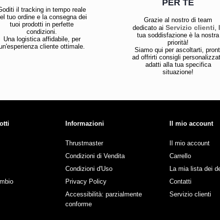
PER TE
Goditi il tracking in tempo reale
el tuo ordine e la consegna dei
Grazie al nostro di team
tuoi prodotti in perfette
Servizio clienti
dedicato ai
, 
condizioni.
tua soddisfazione è la nostra
Una logistica affidabile, per
priorità!
un'esperienza cliente ottimale.
Siamo qui per ascoltarti, pront
ad offrirti consigli personalizzat
adatti alla tua specifica
situazione!
otti
Informazioni
Il mio account
Thrustmaster
Il mio account
Condizioni di Vendita
Carrello
Condizioni d'Uso
La mia lista dei d
ambio
Privacy Policy
Contatti
Accessibilità: parzialmente
Servizio clienti
conforme