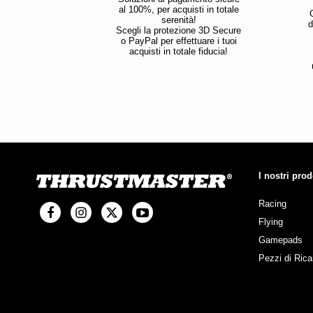
al 100%, per acquisti in totale
serenità!
d
Scegli la protezione 3D Secure
o PayPal per effettuare i tuoi
acquisti in totale fiducia!
I nostri prod
Racing
Flying
Gamepads
Pezzi di Ric