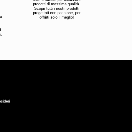
prodotti di massima qualità.
Scopri tutti i nostri prodotti
progettati con passione, per
la
offrirti solo il meglio!
i
i,
esideri