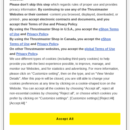
Please don’t skip this step
which regards rules of proper use and provides
privacy information.
By continuing to use any of the Thrustmaster
Websites or their content
-content you browsed, displayed, downloaded, or
DISPONIBILE
printed-,
you accept electronic contracts and documents, and you
accept their Terms of Use and Privacy Policy
.
Testa del pedale dell'acceleratore per T-LCM Pedals
By using the Thrustmaster Shop in U.S.A., you accept the
eShop Terms
of Use
and
Privacy Policy
.
15,99 €
By using the Thrustmaster Shop in Canada, you accept the
eShop
Terms of Use
and
Privacy Policy
.
On other Thrustmaster websites, you accept the
global Terms of Use
and
Privacy Policy
.
We use different types of cookies (including third-party cookies) to help
provide you with the best experience possible, to improve, manage, and
monitor our Websites, and for statistics and advertising. For more information,
please click on “Customize setting”, then on the type, and on “View Vendor
AGGIUNGI AL CARRELLO
Details”. After this pop-in will be closed, you are still able to change your
cookies preferences at any time by clicking on a cookie-shaped icon on the
Website. You can accept all the cookies by choosing “Accept all”, reject all
non-essential cookies by choosing “Reject all”, or choose which cookies you
Lista dei desideri
prefer by clicking on “Customize settings”. [Customize settings] [Reject All]
[Accept All] ”
Sii il primo a recensire questo prodotto
Dettagli
Accept All
1 x testa del pedale dell'acceleratore per T-LCM Pedals.