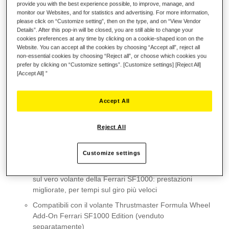
provide you with the best experience possible, to improve, manage, and
monitor our Websites, and for statistics and advertising. For more information,
please click on “Customize setting”, then on the type, and on “View Vendor
Details”. After this pop-in will be closed, you are still able to change your
Lista dei desideri
cookies preferences at any time by clicking on a cookie-shaped icon on the
Website. You can accept all the cookies by choosing “Accept all”, reject all
non-essential cookies by choosing “Reject all”, or choose which cookies you
Sii il primo a recensire questo prodotto
prefer by clicking on “Customize settings”. [Customize settings] [Reject All]
Dettagli
[Accept All] ”
Punti chiave:
Accept All
Leve del cambio totalmente in alluminio: robuste,
leggere e iper reattive, con tempi di rimbalzo brevissimi
(meno di 5 millisecondi)
Reject All
Trasmissione velocissima: switch con contatti argentati
placcati oro, per una bassa resistenza di contatto
Customize settings
Realistico sistema push-pull, replica di quello presente
sul vero volante della Ferrari SF1000: prestazioni
migliorate, per tempi sul giro più veloci
Compatibili con il volante Thrustmaster Formula Wheel
Add-On Ferrari SF1000 Edition (venduto
separatamente)