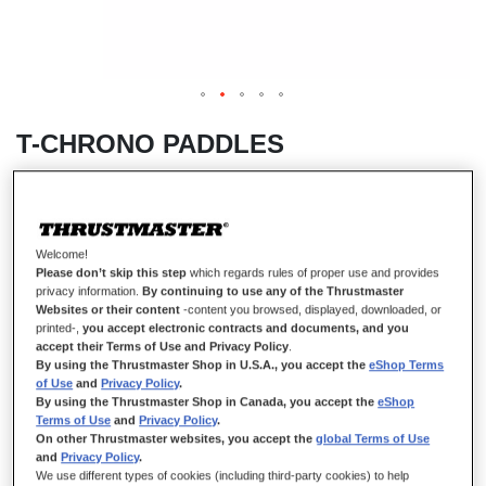
T-CHRONO PADDLES
DISPONIBILE
Welcome!
Thrustmaster T-Chrono Paddles, Leve del Cambio Push-Pull,
Please don’t skip this step
which regards rules of proper use and provides
Posizionamento Replica, Switch con Contatti Argentati, PC, PS4, PS5,
privacy information.
By continuing to use any of the Thrustmaster
Xbox One e Xbox Series X|S, su Licenza Ferrari.
Websites or their content
-content you browsed, displayed, downloaded, or
printed-,
you accept electronic contracts and documents, and you
69,99 €
accept their Terms of Use and Privacy Policy
.
By using the Thrustmaster Shop in U.S.A., you accept the
eShop Terms
of Use
and
Privacy Policy
.
By using the Thrustmaster Shop in Canada, you accept the
eShop
Terms of Use
and
Privacy Policy
.
On other Thrustmaster websites, you accept the
global Terms of Use
and
Privacy Policy
.
We use different types of cookies (including third-party cookies) to help
AGGIUNGI AL CARRELLO