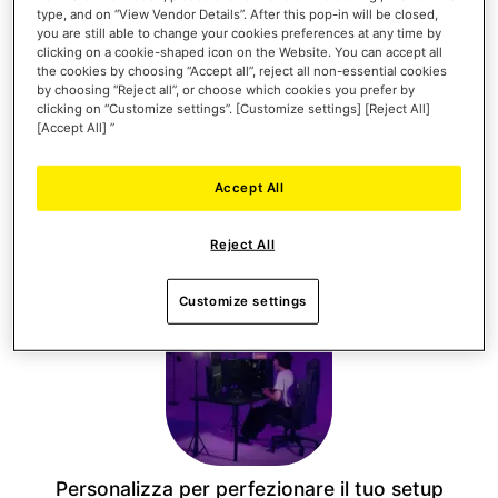
type, and on “View Vendor Details”. After this pop-in will be closed,
you are still able to change your cookies preferences at any time by
Monitoraggio su schermo in tempo reale
clicking on a cookie-shaped icon on the Website. You can accept all
the cookies by choosing “Accept all”, reject all non-essential cookies
by choosing “Reject all”, or choose which cookies you prefer by
clicking on “Customize settings”. [Customize settings] [Reject All]
[Accept All] ”
Accept All
Reject All
Avvia azioni e scorciatoie
Customize settings
Personalizza per perfezionare il tuo setup