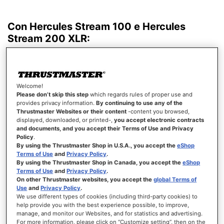
Con Hercules Stream 100 e Hercules
Stream 200 XLR:
Welcome!
Please don’t skip this step
which regards rules of proper use and
provides privacy information.
By continuing to use any of the
Thrustmaster Websites or their content
-content you browsed,
displayed, downloaded, or printed-,
you accept electronic contracts
and documents, and you accept their Terms of Use and Privacy
Policy
.
By using the Thrustmaster Shop in U.S.A., you accept the
eShop
Gestisci tutto l'audio del tuo stream
Terms of Use
and
Privacy Policy
.
By using the Thrustmaster Shop in Canada, you accept the
eShop
Terms of Use
and
Privacy Policy
.
On other Thrustmaster websites, you accept the
global Terms of
Use
and
Privacy Policy
.
We use different types of cookies (including third-party cookies) to
help provide you with the best experience possible, to improve,
manage, and monitor our Websites, and for statistics and advertising.
For more information, please click on “Customize setting”, then on the