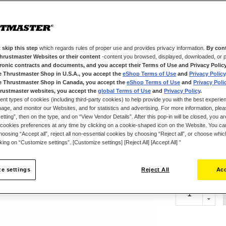
Upgrade.
Il volante T818
rapido, che semp
anche nel corso
 skip this step
which regards rules of proper use and provides privacy information.
By cont
convertire i pro
Thrustmaster Websites or their content
-content you browsed, displayed, downloaded, or p
rendendoli compa
tronic contracts and documents, and you accept their Terms of Use and Privacy Polic
Avvitato dirett
e Thrustmaster Shop in U.S.A., you accept the
eShop Terms of Use
and
Privacy Policy
e Thrustmaster Shop in Canada, you accept the
eShop Terms of Use
and
Privacy Poli
garantisce una t
rustmaster websites, you accept the
global Terms of Use
and
Privacy Policy
.
del Force Feed
ent types of cookies (including third-party cookies) to help provide you with the best experien
ge, and monitor our Websites, and for statistics and advertising. For more information, plea
Questa versione
tting”, then on the type, and on “View Vendor Details”. After this pop-in will be closed, you are 
Wheel-Add On Fer
cookies preferences at any time by clicking on a cookie-shaped icon on the Website. You can
disponibili i n
oosing “Accept all”, reject all non-essential cookies by choosing “Reject all”, or choose whi
cking on “Customize settings”. [Customize settings] [Reject All] [Accept All] ”
49,99 €
e settings
Reject All
Acc