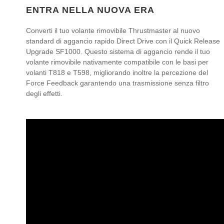
ENTRA NELLA NUOVA ERA
Converti il tuo volante rimovibile Thrustmaster al nuovo
standard di aggancio rapido Direct Drive con il Quick Release
Upgrade SF1000. Questo sistema di aggancio rende il tuo
volante rimovibile nativamente compatibile con le basi per
volanti T818 e T598, migliorando inoltre la percezione del
Force Feedback garantendo una trasmissione senza filtro
degli effetti.