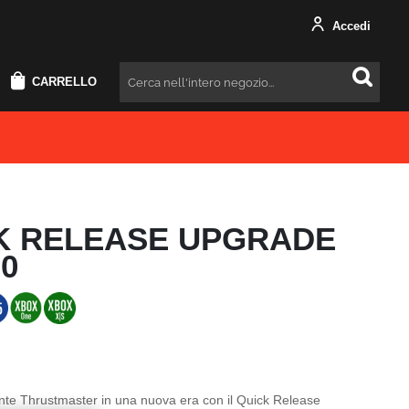
Accedi
CARRELLO
Cercare
K RELEASE UPGRADE
0
lante Thrustmaster in una nuova era con il Quick Release