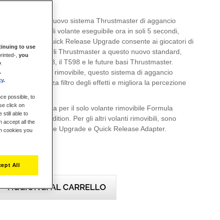
 ha inaugurato il nuovo sistema Thrustmaster di aggancio
lifica il cambio di volante eseguibile ora in soli 5 secondi,
 di un gioco. Il Quick Release Upgrade consente ai giocatori di
inuing to use
pri volanti rimovibili Thrustmaster a questo nuovo standard,
rinted-,
you
tibili con il T818, il T598 e le future basi Thrustmaster.
y
.
amente nel volante rimovibile, questo sistema di aggancio
.
cy
.
rasmissione senza filtro degli effetti e migliora la percezione
back.
ce possible, to
se click on
 è stata concepita per il solo volante rimovibile Formula
still able to
rari SF1000 Edition. Per gli altri volanti rimovibili, sono
 accept all the
ormali Quick Release Upgrade e Quick Release Adapter.
ch cookies you
ept All
AGGIUNGI AL CARRELLO