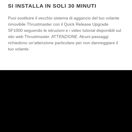
SI INSTALLA IN SOLI 30 MINUTI
Puoi sostituire il vecchio sistema di aggancio del tuo volante
rimovibile Thrustmaster con il Quick Release Upgrade
SF1000 seguendo le istruzioni e i video tutorial disponibili sul
sito web Thrustmaster. ATTENZIONE: Alcuni passaggi
richiedono un'attenzione particolare per non danneggiare il
tuo volante.