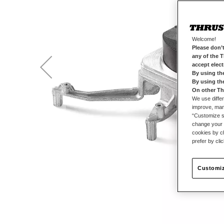
Welcome!
Please don’t
any of the 
accept elec
By using th
By using th
On other Th
We use differ
improve, mana
“Customize se
change your 
cookies by ch
prefer by cli
Customiz