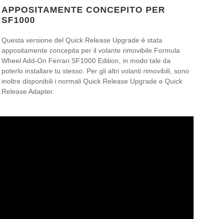
APPOSITAMENTE CONCEPITO PER
SF1000
Questa versione del Quick Release Upgrade è stata
appositamente concepita per il volante rimovibile Formula
Wheel Add-On Ferrari SF1000 Edition, in modo tale da
poterlo installare tu stesso. Per gli altri volanti rimovibili, sono
inoltre disponibili i normali Quick Release Upgrade e Quick
Release Adapter.