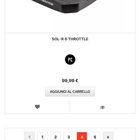
SOL-R 6 THROTTLE
99,99 €
AGGIUNGI AL CARRELLO
LISTA
DEI
VISTA
DESIDERI
Pagina
Pagina
Precedente
Pagina
Pagina
Pagina
Attualmente
Pagina
Pagina
Avanti
1
2
3
4
5