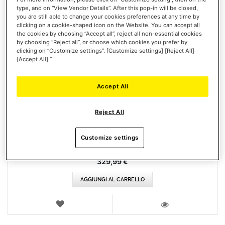
type, and on “View Vendor Details”. After this pop-in will be closed,
you are still able to change your cookies preferences at any time by
clicking on a cookie-shaped icon on the Website. You can accept all
the cookies by choosing “Accept all”, reject all non-essential cookies
by choosing “Reject all”, or choose which cookies you prefer by
clicking on “Customize settings”. [Customize settings] [Reject All]
[Accept All] ”
Accept All
SOL-R 2 HOSAS SPACE SIM DUO
Reject All
Customize settings
329,99 €
AGGIUNGI AL CARRELLO
LISTA
DEI
VISTA
DESIDERI