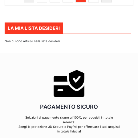
stai
leggendo
la
pagina
LA MIA LISTA DESIDERI
Non ci sono articoli nella lista desideri.
PAGAMENTO SICURO
Soluzioni di pagamento sicure al 100%, per acquisti in totale
serenità!
Scegli la protezione 3D Secure o PayPal per effettuare i tuoi acquisti
in totale fiducia!