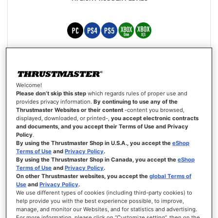
109,99 €
AGGIUNGI AL CARRELLO
Welcome!
Please don’t skip this step
which regards rules of proper use and
provides privacy information.
By continuing to use any of the
LISTA
Thrustmaster Websites or their content
-content you browsed,
DEI
VISTA
displayed, downloaded, or printed-,
you accept electronic contracts
DESIDERI
and documents, and you accept their Terms of Use and Privacy
Policy
.
By using the Thrustmaster Shop in U.S.A., you accept the
eShop
Terms of Use
and
Privacy Policy
.
By using the Thrustmaster Shop in Canada, you accept the
eShop
Terms of Use
and
Privacy Policy
.
On other Thrustmaster websites, you accept the
global Terms of
Use
and
Privacy Policy
.
We use different types of cookies (including third-party cookies) to
help provide you with the best experience possible, to improve,
manage, and monitor our Websites, and for statistics and advertising.
For more information, please click on “Customize setting”, then on the