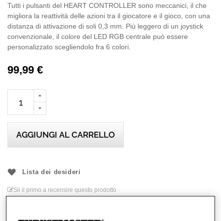
Tutti i pulsanti del HEART CONTROLLER sono meccanici, il che
migliora la reattività delle azioni tra il giocatore e il gioco, con una
distanza di attivazione di soli 0,3 mm. Più leggero di un joystick
convenzionale, il colore del LED RGB centrale può essere
personalizzato scegliendolo fra 6 colori.
Questo prodotto su licenza ufficiale Xbox è compatibile con Xbox
99,99 €
Serie X|S, Xbox One e PC in ambiente Windows 10 e 11.
AGGIUNGI AL CARRELLO
Lista dei desideri
Sii il primo a recensire questo prodotto
Dettagli