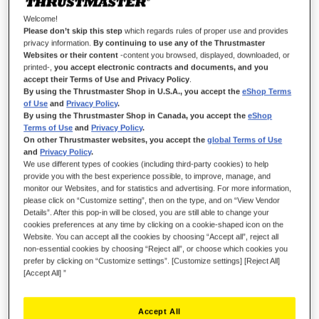
Welcome!
Please don’t skip this step
which regards rules of proper use and provides
PULSE BEYOND TIME
privacy information.
By continuing to use any of the Thrustmaster
Websites or their content
-content you browsed, displayed, downloaded, or
printed-,
you accept electronic contracts and documents, and you
Il gamepad HEART CONTROLLER racchiude 15 anni di
accept their Terms of Use and Privacy Policy
.
competenza nella tecnologia H.E.A.R.T. (HallEffect AccuRate
By using the Thrustmaster Shop in U.S.A., you accept the
eShop Terms
Technology) effetto Hall concepita per simulazioni di volo
of Use
and
Privacy Policy
.
avanzate. Garantisce una precisione e una affidabilità nel
By using the Thrustmaster Shop in Canada, you accept the
eShop
Terms of Use
and
Privacy Policy
.
tempo senza precedenti, con tracciamento dei movimenti entro
On other Thrustmaster websites, you accept the
global Terms of Use
gli 0,01 gradi.
and
Privacy Policy
.
We use different types of cookies (including third-party cookies) to help
Dì pure addio alla deriva dei mini-stick e goditi prestazioni
provide you with the best experience possible, to improve, manage, and
incredibilmente precise che rimarranno costanti nel tempo,
monitor our Websites, and for statistics and advertising. For more information,
grazie alla tecnologia effetto Hall!
please click on “Customize setting”, then on the type, and on “View Vendor
Details”. After this pop-in will be closed, you are still able to change your
cookies preferences at any time by clicking on a cookie-shaped icon on the
Website. You can accept all the cookies by choosing “Accept all”, reject all
non-essential cookies by choosing “Reject all”, or choose which cookies you
prefer by clicking on “Customize settings”. [Customize settings] [Reject All]
[Accept All] ”
Accept All