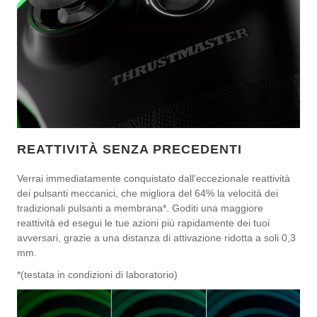
REATTIVITÀ SENZA PRECEDENTI
Verrai immediatamente conquistato dall'eccezionale reattività
dei pulsanti meccanici, che migliora del 64% la velocità dei
tradizionali pulsanti a membrana*. Goditi una maggiore
reattività ed esegui le tue azioni più rapidamente dei tuoi
avversari, grazie a una distanza di attivazione ridotta a soli 0,3
mm.
*(testata in condizioni di laboratorio)