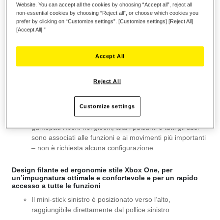
Website. You can accept all the cookies by choosing “Accept all”, reject all
non-essential cookies by choosing “Reject all”, or choose which cookies you
prefer by clicking on “Customize settings”. [Customize settings] [Reject All]
Lista dei desideri
[Accept All] ”
Sii il primo a recensire questo prodotto
Accept All
Dettagli
Standard XInput (Xid) integrato nel gamepad
Reject All
Plug & Play: collegalo e sei già pronto per cominciare:
niente da installare
Customize settings
Riconosciuto istantaneamente in Windows® come un
gamepad Xbox: nei giochi, tutti i pulsanti e tutti gli assi
sono associati alle funzioni e ai movimenti più importanti
– non è richiesta alcuna configurazione
Design filante ed ergonomie stile Xbox One, per
un’impugnatura ottimale e confortevole e per un rapido
accesso a tutte le funzioni
Il mini-stick sinistro è posizionato verso l’alto,
raggiungibile direttamente dal pollice sinistro