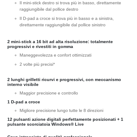
Il mini-stick destro si trova più in basso, direttamente
raggiungibile dal pollice destro
Il D-pad a croce si trova più in basso e a sinistra,
direttamente raggiungibile dal pollice sinistro
2 mini-stick a 16 bit ad alta risoluzione: totalmente
progressivi e rivestiti in gomma
Maneggevolezza e confort ottimizzati
2 volte più precisi*
2 lunghi grilletti ricurvi e progressivi, con meccanismo
interno visibile
Maggior precisione e controllo
1 D-pad a croce
Migliore precisione lungo tutte le 8 direzioni
12 pulsanti azione digitali perfettamente posizionati + 1
pulsante scorciatoia Windows® Live
Cavo intrecciato di qualità professionale