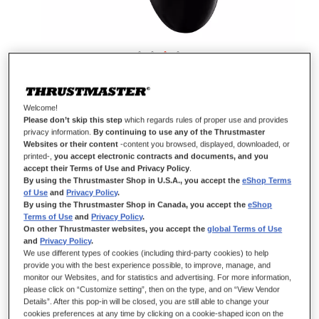
GP XID PRO
Welcome!
Please don’t skip this step
which regards rules of proper use and provides
privacy information.
By continuing to use any of the Thrustmaster
DISPONIBILE
Websites or their content
-content you browsed, displayed, downloaded, or
Solo
1
rimasto/i
printed-,
you accept electronic contracts and documents, and you
accept their Terms of Use and Privacy Policy
.
By using the Thrustmaster Shop in U.S.A., you accept the
eShop Terms
Gamepad GP XID PRO per PC: Plug & Play e precisione definitiva
of Use
and
Privacy Policy
.
By using the Thrustmaster Shop in Canada, you accept the
eShop
29,99 €
Terms of Use
and
Privacy Policy
.
On other Thrustmaster websites, you accept the
global Terms of Use
and
Privacy Policy
.
We use different types of cookies (including third-party cookies) to help
provide you with the best experience possible, to improve, manage, and
monitor our Websites, and for statistics and advertising. For more information,
please click on “Customize setting”, then on the type, and on “View Vendor
AGGIUNGI AL CARRELLO
Details”. After this pop-in will be closed, you are still able to change your
cookies preferences at any time by clicking on a cookie-shaped icon on the