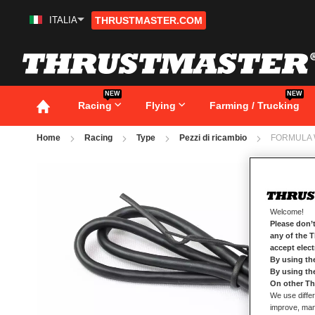
ITALIA
THRUSTMASTER.COM
Salta
al
contenuto
NEW
NEW
Racing
Flying
Farming / Trucking
Home
Racing
Type
Pezzi di ricambio
FORMULA 
Vai
alla
fine
della
galleria
Welcome!
di
Please don’t
immagini
any of the 
accept elec
By using th
By using th
On other Th
We use differ
improve, mana