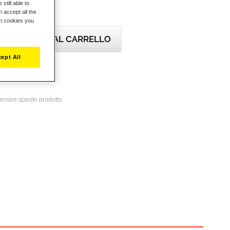
still able to
 accept all the
ch cookies you
AGGIUNGI AL CARRELLO
ept All
desideri
ecensire questo prodotto