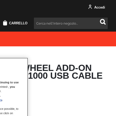
Accedi
CARRELLO
Cercare
ULA WHEEL ADD-ON
ARI SF1000 USB CABLE
inuing to use
rinted-,
you
y
.
.
cy
.
 C a tipo A
ce possible, to
se click on