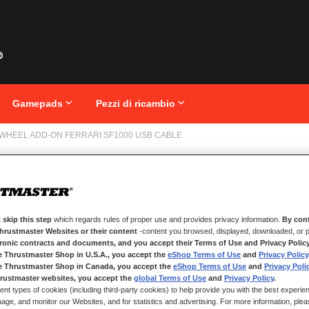
Gamepads
Pezzi di ricambio
WHEEL ADD-ON FERRARI SF1000 USB CABLE
Vai
FORM
all'inizio
della
FERR
galleria
di
immagini
 skip this step
which regards rules of proper use and provides privacy information.
By cont
Thrustmaster Websites or their content
-content you browsed, displayed, downloaded, or p
tronic contracts and documents, and you accept their Terms of Use and Privacy Polic
e Thrustmaster Shop in U.S.A., you accept the
eShop Terms of Use
and
Privacy Policy
DISPONIBILE
e Thrustmaster Shop in Canada, you accept the
eShop Terms of Use
and
Privacy Poli
rustmaster websites, you accept the
global Terms of Use
and
Privacy Policy
.
Cavo USB da tipo
ent types of cookies (including third-party cookies) to help provide you with the best experien
ge, and monitor our Websites, and for statistics and advertising. For more information, plea