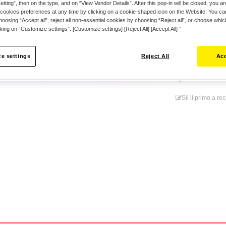
14,99 €
tting”, then on the type, and on “View Vendor Details”. After this pop-in will be closed, you are 
cookies preferences at any time by clicking on a cookie-shaped icon on the Website. You can
oosing “Accept all”, reject all non-essential cookies by choosing “Reject all”, or choose whi
cking on “Customize settings”. [Customize settings] [Reject All] [Accept All] ”
e settings
Reject All
Acc
Lista dei 
Sii il primo a r