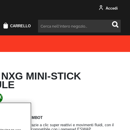
Accedi
CARRELLO
Cercare
NXG MINI-STICK
LE
iù preciso di un
AIMBOT
isione ottimale, grazie a clic super reattivi e movimenti fluidi, con il
NXG VERDE E ORO compatibile con i gamepad ESWAP.
inuing to use