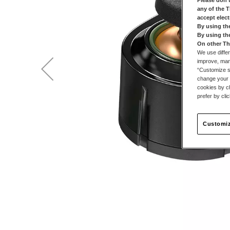
any of the 
accept elec
By using th
By using th
On other Th
We use differ
improve, mana
“Customize se
change your 
cookies by ch
prefer by cli
Customiz