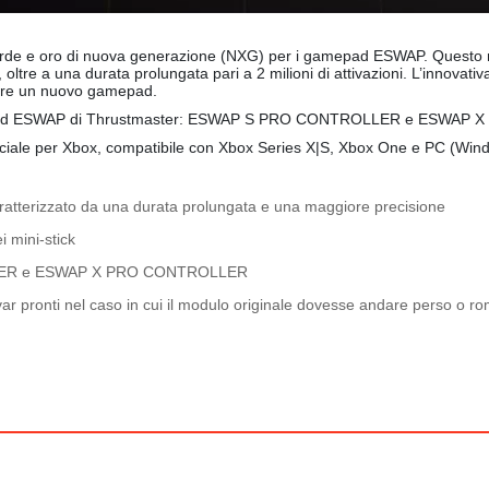
e e oro di nuova generazione (NXG) per i gamepad ESWAP. Questo nuo
ltre a una durata prolungata pari a 2 milioni di attivazioni. L’innovativa
stare un nuovo gamepad.
 gamepad ESWAP di Thrustmaster: ESWAP S PRO CONTROLLER e ESWA
iciale per Xbox, compatibile con Xbox Series X|S, Xbox One e PC (Wind
ratterizzato da una durata prolungata e una maggiore precisione
i mini-stick
LLER e ESWAP X PRO CONTROLLER
trovar pronti nel caso in cui il modulo originale dovesse andare perso 