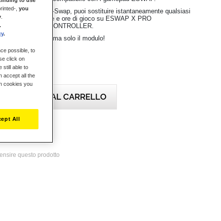
rinted-,
you
logia modulare Hot-Swap, puoi sostituire istantaneamente qualsiasi
y
.
ck consumato da ore e ore di gioco su ESWAP X PRO
.
 ESWAP S PRO CONTROLLER.
cy
.
to il tuo gamepad, ma solo il modulo!
ce possible, to
se click on
still able to
 accept all the
ch cookies you
AGGIUNGI AL CARRELLO
ept All
desideri
ecensire questo prodotto