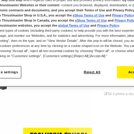
Thrustmaster Websites or their content
-content you browsed, displayed, downloaded, or p
Grazie alla tecno
tronic contracts and documents, and you accept their Terms of Use and Privacy Polic
modulo mini-sti
e Thrustmaster Shop in U.S.A., you accept the
eShop Terms of Use
and
Privacy Policy
CONTROLLER o
e Thrustmaster Shop in Canada, you accept the
eShop Terms of Use
and
Privacy Poli
Non cambiare tut
rustmaster websites, you accept the
global Terms of Use
and
Privacy Policy
.
ent types of cookies (including third-party cookies) to help provide you with the best experien
19,99 €
ge, and monitor our Websites, and for statistics and advertising. For more information, plea
tting”, then on the type, and on “View Vendor Details”. After this pop-in will be closed, you are 
cookies preferences at any time by clicking on a cookie-shaped icon on the Website. You can
oosing “Accept all”, reject all non-essential cookies by choosing “Reject all”, or choose whi
cking on “Customize settings”. [Customize settings] [Reject All] [Accept All] ”
e settings
Reject All
Acc
Lista dei 
Sii il primo a r