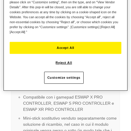
Lista dei desideri
please click on “Customize setting”, then on the type, and on “View Vendor
Details”. After this pop-in will be closed, you are still able to change your
cookies preferences at any time by clicking on a cookie-shaped icon on the
Sii il primo a recensire questo prodotto
Website. You can accept all the cookies by choosing “Accept all”, reject all
Dettagli
non-essential cookies by choosing “Reject all”, or choose which cookies you
prefer by clicking on “Customize settings”. [Customize settings] [Reject All]
[Accept All] ”
Punti chiave:
Accept All
Mini-stick modulare retroilluminato ARANCIO dotato
di precisione migliorata e maggiore durata
Reject All
Funzione di retroilluminazione regolabile su tre
diversi livelli
Customize settings
La tecnologia modulare consente la sostituzione
virtualmente illimitata dei mini-stick
Compatibile con i gamepad ESWAP X PRO
CONTROLLER, ESWAP S PRO CONTROLLER e
ESWAP XR PRO CONTROLLER
Mini-stick sostitutivo venduto separatamente come
soluzione di ricambio, nel caso in cui il modulo
originale venga perso o rotto (in modo tale che i