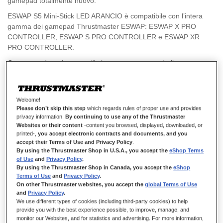
gamepad totalmente nuovo.
ESWAP S5 Mini-Stick LED ARANCIO è compatibile con l’intera
gamma dei gamepad Thrustmaster ESWAP: ESWAP X PRO
CONTROLLER, ESWAP S PRO CONTROLLER e ESWAP XR
PRO CONTROLLER.
Questo prodotto è una periferica accompagnata da licenza
ufficiale Xbox, compatibile con Xbox Series X|S, Xbox One e PC
(Windows 10/11).
Welcome!
Please don’t skip this step
which regards rules of proper use and provides
privacy information.
By continuing to use any of the Thrustmaster
19,99 €
Websites or their content
-content you browsed, displayed, downloaded, or
printed-,
you accept electronic contracts and documents, and you
accept their Terms of Use and Privacy Policy
.
By using the Thrustmaster Shop in U.S.A., you accept the
eShop Terms
of Use
and
Privacy Policy
.
By using the Thrustmaster Shop in Canada, you accept the
eShop
Terms of Use
and
Privacy Policy
.
On other Thrustmaster websites, you accept the
global Terms of Use
AGGIUNGI AL CARRELLO
and
Privacy Policy
.
We use different types of cookies (including third-party cookies) to help
provide you with the best experience possible, to improve, manage, and
monitor our Websites, and for statistics and advertising. For more information,