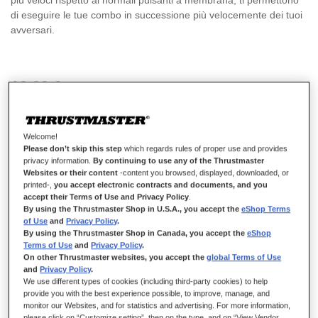
più veloci rispetto ai normali pulsanti a membrana, ti permettono
di eseguire le tue combo in successione più velocemente dei tuoi
avversari.
19,99 €
Welcome!
Please don’t skip this step
which regards rules of proper use and provides
privacy information.
By continuing to use any of the Thrustmaster
Websites or their content
-content you browsed, displayed, downloaded, or
AGGIUNGI AL CARRELLO
printed-,
you accept electronic contracts and documents, and you
accept their Terms of Use and Privacy Policy
.
By using the Thrustmaster Shop in U.S.A., you accept the
eShop Terms
of Use
and
Privacy Policy
.
Lista dei desideri
By using the Thrustmaster Shop in Canada, you accept the
eShop
Terms of Use
and
Privacy Policy
.
On other Thrustmaster websites, you accept the
global Terms of Use
Sii il primo a recensire questo prodotto
and
Privacy Policy
.
Dettagli
We use different types of cookies (including third-party cookies) to help
provide you with the best experience possible, to improve, manage, and
monitor our Websites, and for statistics and advertising. For more information,
please click on “Customize setting”, then on the type, and on “View Vendor