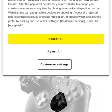
Details”. After this pop-in will be closed, you are still able to change your
MIGLIORA LE TUE TECNICHE DI
cookies preferences at any time by clicking on a cookie-shaped icon on the
Website. You can accept all the cookies by choosing “Accept all”, reject all
COMBATTIMENTO
non-essential cookies by choosing “Reject all”, or choose which cookies you
prefer by clicking on “Customize settings”. [Customize settings] [Reject All]
Perfeziona il tuo stile di combattimento ed esplora nuove
[Accept All] ”
possibilità con il FIGHTING MODULE!
Personalizza la tua configurazione aggiungendo, al tuo
Accept All
arsenale di tecniche, due pulsanti extra, che garantiscono
una gamma di azioni per soverchiare i tuoi avversari.
Reject All
Su licenza ufficiale per Xbox
Customize settings