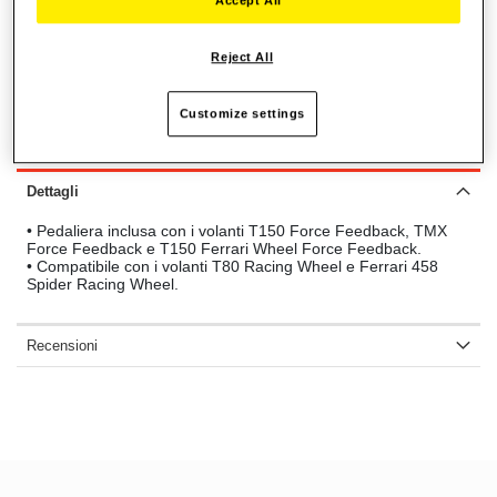
AGGIUNGI AL CARRELLO
Reject All
Customize settings
Lista dei desideri
Sii il primo a recensire questo prodotto
Dettagli
• Pedaliera inclusa con i volanti T150 Force Feedback, TMX
Force Feedback e T150 Ferrari Wheel Force Feedback.
• Compatibile con i volanti T80 Racing Wheel e Ferrari 458
Spider Racing Wheel.
Recensioni