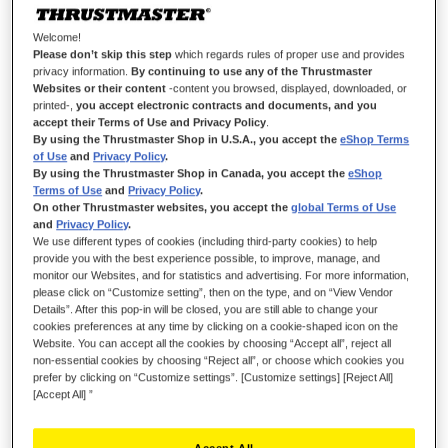
Welcome!
Please don’t skip this step
which regards rules of proper use and provides
privacy information.
By continuing to use any of the Thrustmaster
Websites or their content
-content you browsed, displayed, downloaded, or
printed-,
you accept electronic contracts and documents, and you
accept their Terms of Use and Privacy Policy
.
2-PEDAL PEDAL SET - T150/
By using the Thrustmaster Shop in U.S.A., you accept the
eShop Terms
T80/SPIDER
of Use
and
Privacy Policy
.
By using the Thrustmaster Shop in Canada, you accept the
eShop
Terms of Use
and
Privacy Policy
.
On other Thrustmaster websites, you accept the
global Terms of Use
and
Privacy Policy
.
We use different types of cookies (including third-party cookies) to help
DISPONIBILE
provide you with the best experience possible, to improve, manage, and
monitor our Websites, and for statistics and advertising. For more information,
• Ampia pedaliera ottimizzata.
please click on “Customize setting”, then on the type, and on “View Vendor
• Pedale del freno a resistenza progressiva.
• Regolazione individuale dell'angolo di inclinazione di ciascun pedale.
Details”. After this pop-in will be closed, you are still able to change your
cookies preferences at any time by clicking on a cookie-shaped icon on the
45,99 €
Website. You can accept all the cookies by choosing “Accept all”, reject all
non-essential cookies by choosing “Reject all”, or choose which cookies you
prefer by clicking on “Customize settings”. [Customize settings] [Reject All]
[Accept All] ”
Accept All