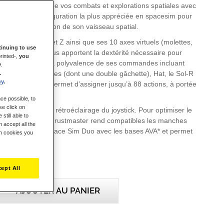
laire unique lors de vos combats et explorations spatiales avec
HOSAS, la configuration la plus appréciée en spacesim pour
es axes de direction de son vaisseau spatial.
ouvement X, Y et Z ainsi que ses 10 axes virtuels (molettes,
inuing to use
, mini-sticks) vous apportent la dextérité nécessaire pour
rinted-,
you
aisseau. Grâce à la polyvalence de ses commandes incluant
y
.
s switch, gâchettes (dont une double gâchette), Hat, le Sol-R
.
cy
.
Sim Duo vous permet d’assigner jusqu’à 88 actions, à portée
ce possible, to
se click on
gn iconique et du rétroéclairage du joystick. Pour optimiser le
still able to
 de vos rêves, Thrustmaster rend compatibles les manches
 accept all the
ol-R 2 HOSAS Space Sim Duo avec les bases AVA* et permet
ch cookies you
d’accueillir les grips actuels* et futurs* Thrustmaster.
ément).
ept All
AJOUTER AU PANIER