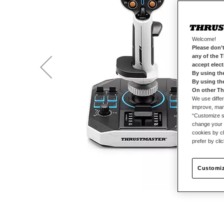
Welcome!
Please don’t
any of the 
accept elec
By using th
By using th
On other Th
We use differ
improve, mana
“Customize se
change your 
cookies by ch
prefer by cli
Customiz