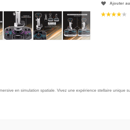
Ajouter au
Évaluation:
80
100
% of
mersive en simulation spatiale. Vivez une expérience stellaire unique 