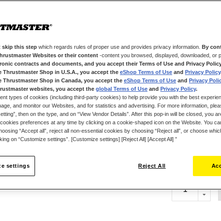
expérience stel
cet équipement 
maîtriser tous l
Ses 6 axes de m
 skip this step
which regards rules of proper use and provides privacy information.
By cont
manettes de gaz
Thrustmaster Websites or their content
-content you browsed, displayed, downloaded, or p
piloter votre v
tronic contracts and documents, and you accept their Terms of Use and Privacy Polic
boutons, bouton
e Thrustmaster Shop in U.S.A., you accept the
eShop Terms of Use
and
Privacy Policy
e Thrustmaster Shop in Canada, you accept the
eShop Terms of Use
and
Privacy Poli
2 HOSAS Space 
rustmaster websites, you accept the
global Terms of Use
and
Privacy Policy
.
de main.
ent types of cookies (including third-party cookies) to help provide you with the best experien
ge, and monitor our Websites, and for statistics and advertising. For more information, plea
Profitez du desi
tting”, then on the type, and on “View Vendor Details”. After this pop-in will be closed, you are 
setup spacesim
cookies preferences at any time by clicking on a cookie-shaped icon on the Website. You can
amovibles du S
oosing “Accept all”, reject all non-essential cookies by choosing “Reject all”, or choose whi
aux bases Sol-R 
cking on “Customize settings”. [Customize settings] [Reject All] [Accept All] ”
329,99 €
(*vendus sépar
e settings
Reject All
Acc