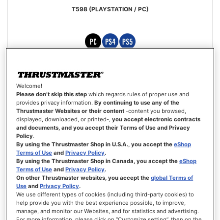
T598 (PLAYSTATION / PC)
Évaluation:
92%
Special
429,99 €
499,99 €
Price
Welcome!
AJOUTER AU PANIER
Please don’t skip this step
which regards rules of proper use and
provides privacy information.
By continuing to use any of the
Thrustmaster Websites or their content
-content you browsed,
AJOUTER
displayed, downloaded, or printed-,
you accept electronic contracts
AUX
VOIR
and documents, and you accept their Terms of Use and Privacy
FAVORIS
Policy
.
By using the Thrustmaster Shop in U.S.A., you accept the
eShop
Terms of Use
and
Privacy Policy
.
By using the Thrustmaster Shop in Canada, you accept the
eShop
Terms of Use
and
Privacy Policy
.
On other Thrustmaster websites, you accept the
global Terms of
Use
and
Privacy Policy
.
We use different types of cookies (including third-party cookies) to
help provide you with the best experience possible, to improve,
manage, and monitor our Websites, and for statistics and advertising.
For more information, please click on “Customize setting”, then on the