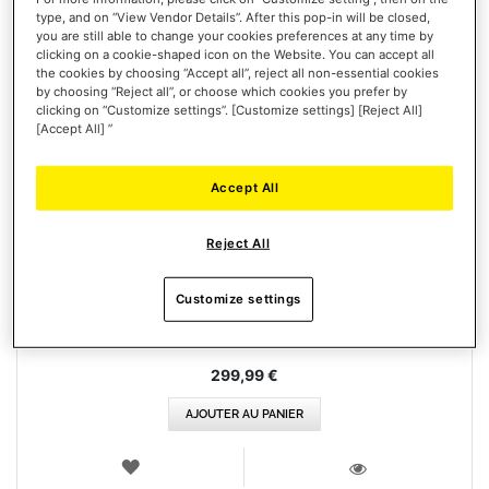
type, and on “View Vendor Details”. After this pop-in will be closed,
you are still able to change your cookies preferences at any time by
clicking on a cookie-shaped icon on the Website. You can accept all
the cookies by choosing “Accept all”, reject all non-essential cookies
by choosing “Reject all”, or choose which cookies you prefer by
clicking on “Customize settings”. [Customize settings] [Reject All]
[Accept All] ”
Accept All
T248R (PLAYSTATION / PC)
Reject All
Customize settings
299,99 €
AJOUTER AU PANIER
AJOUTER
AUX
VOIR