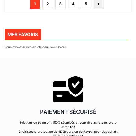
Page
You're
Page
Page
Page
Page
Page
Suivant
1
2
3
4
5
currently
reading
page
MES FAVORIS
Vous n’avez aucun article dans vos favoris.
PAIEMENT SÉCURISÉ
Solutions de paiement 100% sécurisés et pour des achats en toute
sérénité !
Choisissez la protection de 3D Secure ou de Paypal pour des achats