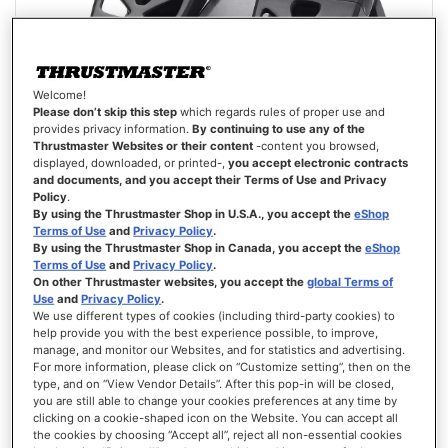
Welcome!
Please don’t skip this step
which regards rules of proper use and
provides privacy information.
By continuing to use any of the
Thrustmaster Websites or their content
-content you browsed,
displayed, downloaded, or printed-,
you accept electronic contracts
and documents, and you accept their Terms of Use and Privacy
Policy
.
T.FLIGHT RUDDER PEDALS
By using the Thrustmaster Shop in U.S.A., you accept the
eShop
Terms of Use
and
Privacy Policy
.
By using the Thrustmaster Shop in Canada, you accept the
eShop
Terms of Use
and
Privacy Policy
.
On other Thrustmaster websites, you accept the
global Terms of
Use
and
Privacy Policy
.
Évaluation:
We use different types of cookies (including third-party cookies) to
90%
help provide you with the best experience possible, to improve,
109,99 €
manage, and monitor our Websites, and for statistics and advertising.
For more information, please click on “Customize setting”, then on the
AJOUTER AU PANIER
type, and on “View Vendor Details”. After this pop-in will be closed,
you are still able to change your cookies preferences at any time by
clicking on a cookie-shaped icon on the Website. You can accept all
AJOUTER
the cookies by choosing “Accept all”, reject all non-essential cookies
AUX
VOIR