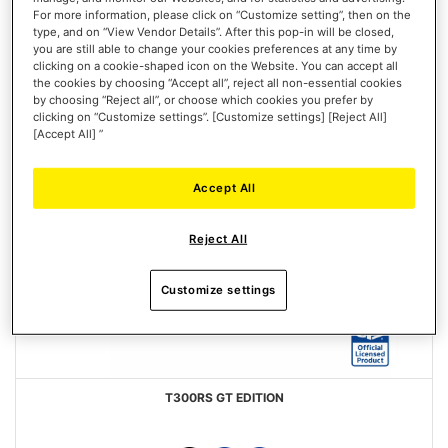
FAVORIS
For more information, please click on “Customize setting”, then on the
type, and on “View Vendor Details”. After this pop-in will be closed,
you are still able to change your cookies preferences at any time by
clicking on a cookie-shaped icon on the Website. You can accept all
the cookies by choosing “Accept all”, reject all non-essential cookies
by choosing “Reject all”, or choose which cookies you prefer by
clicking on “Customize settings”. [Customize settings] [Reject All]
[Accept All] ”
Accept All
Reject All
Customize settings
T300RS GT EDITION