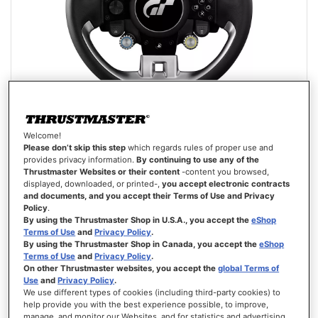
Welcome!
GT WHEEL ADD-ON
Please don’t skip this step
which regards rules of proper use and
provides privacy information.
By continuing to use any of the
Thrustmaster Websites or their content
-content you browsed,
displayed, downloaded, or printed-,
you accept electronic contracts
and documents, and you accept their Terms of Use and Privacy
Policy
.
By using the Thrustmaster Shop in U.S.A., you accept the
eShop
Terms of Use
and
Privacy Policy
.
249,99 €
By using the Thrustmaster Shop in Canada, you accept the
eShop
Terms of Use
and
Privacy Policy
.
AJOUTER AU PANIER
On other Thrustmaster websites, you accept the
global Terms of
Use
and
Privacy Policy
.
We use different types of cookies (including third-party cookies) to
AJOUTER
help provide you with the best experience possible, to improve,
AUX
VOIR
manage, and monitor our Websites, and for statistics and advertising.