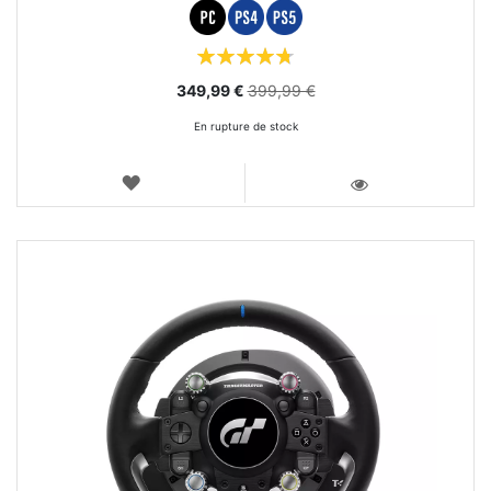
Évaluation:
96%
Special
349,99 €
399,99 €
Price
En rupture de stock
AJOUTER
AUX
VOIR
FAVORIS