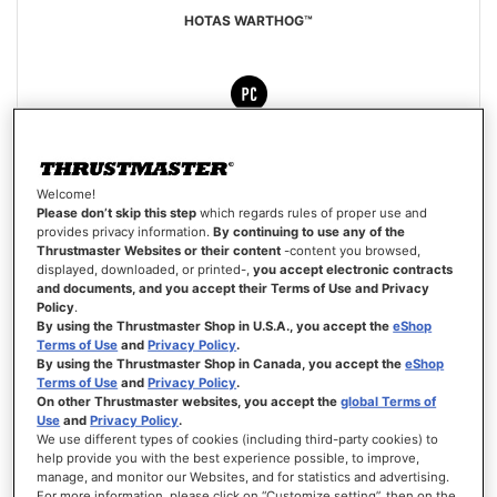
HOTAS WARTHOG™
Évaluation:
87%
549,99 €
Welcome!
AJOUTER AU PANIER
Please don’t skip this step
which regards rules of proper use and
provides privacy information.
By continuing to use any of the
Thrustmaster Websites or their content
-content you browsed,
AJOUTER
displayed, downloaded, or printed-,
you accept electronic contracts
AUX
VOIR
and documents, and you accept their Terms of Use and Privacy
FAVORIS
Policy
.
By using the Thrustmaster Shop in U.S.A., you accept the
eShop
Terms of Use
and
Privacy Policy
.
By using the Thrustmaster Shop in Canada, you accept the
eShop
Terms of Use
and
Privacy Policy
.
On other Thrustmaster websites, you accept the
global Terms of
Use
and
Privacy Policy
.
We use different types of cookies (including third-party cookies) to
help provide you with the best experience possible, to improve,
manage, and monitor our Websites, and for statistics and advertising.
For more information, please click on “Customize setting”, then on the