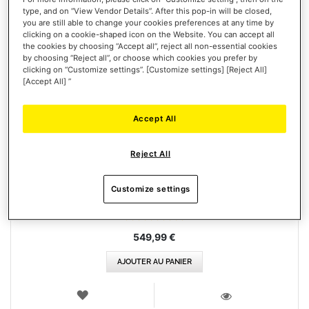
type, and on “View Vendor Details”. After this pop-in will be closed,
you are still able to change your cookies preferences at any time by
clicking on a cookie-shaped icon on the Website. You can accept all
the cookies by choosing “Accept all”, reject all non-essential cookies
by choosing “Reject all”, or choose which cookies you prefer by
clicking on “Customize settings”. [Customize settings] [Reject All]
[Accept All] ”
Accept All
TPR: THRUSTMASTER PENDULAR RUDDER
Reject All
Customize settings
Évaluation:
100%
549,99 €
AJOUTER AU PANIER
AJOUTER
AUX
VOIR