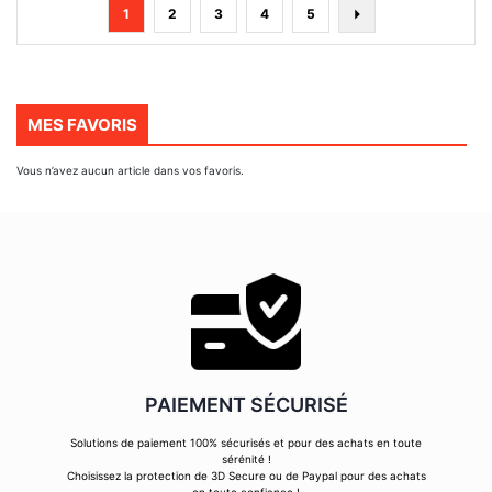
Page
You're
Page
Page
Page
Page
Page
Suivant
1
2
3
4
5
currently
reading
page
MES FAVORIS
Vous n’avez aucun article dans vos favoris.
PAIEMENT SÉCURISÉ
Solutions de paiement 100% sécurisés et pour des achats en toute
sérénité !
Choisissez la protection de 3D Secure ou de Paypal pour des achats