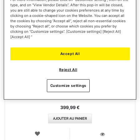
type, and on “View Vendor Details”. After this pop-in will be closed,
you are still able to change your cookies preferences at any time by
clicking on a cookie-shaped icon on the Website. You can accept all
the cookies by choosing “Accept all”, reject all non-essential cookies
by choosing “Reject all”, or choose which cookies you prefer by
clicking on “Customize settings”. [Customize settings] [Reject All]
[Accept All] ”
Accept All
FORMULA WHEEL ADD-ON FERRARI SF-25 EDITION
Reject All
Customize settings
399,99 €
AJOUTER AU PANIER
AJOUTER
AUX
VOIR