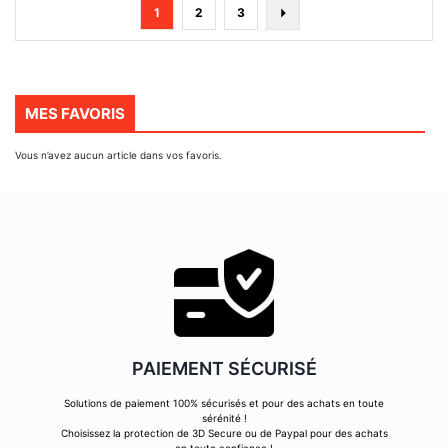
Page
You're
Page
Page
Page
Suivant
1
2
3
currently
reading
page
MES FAVORIS
Vous n’avez aucun article dans vos favoris.
PAIEMENT SÉCURISÉ
Solutions de paiement 100% sécurisés et pour des achats en toute
sérénité !
Choisissez la protection de 3D Secure ou de Paypal pour des achats