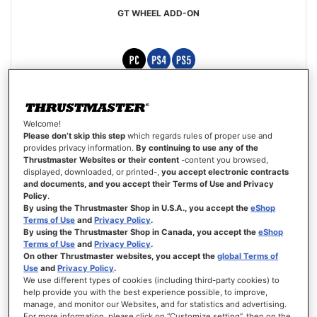
GT WHEEL ADD-ON
249,99 €
Welcome!
AJOUTER AU PANIER
Please don’t skip this step
which regards rules of proper use and
provides privacy information.
By continuing to use any of the
Thrustmaster Websites or their content
-content you browsed,
AJOUTER
displayed, downloaded, or printed-,
you accept electronic contracts
AUX
VOIR
and documents, and you accept their Terms of Use and Privacy
FAVORIS
Policy
.
By using the Thrustmaster Shop in U.S.A., you accept the
eShop
Nouveau
Terms of Use
and
Privacy Policy
.
By using the Thrustmaster Shop in Canada, you accept the
eShop
Terms of Use
and
Privacy Policy
.
On other Thrustmaster websites, you accept the
global Terms of
Use
and
Privacy Policy
.
We use different types of cookies (including third-party cookies) to
help provide you with the best experience possible, to improve,
manage, and monitor our Websites, and for statistics and advertising.
For more information, please click on “Customize setting”, then on the