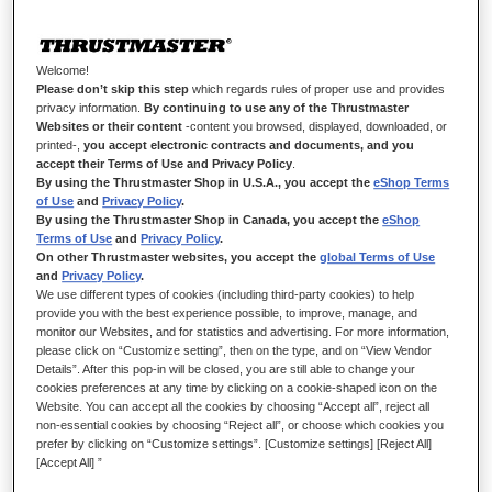
Welcome!
Please don’t skip this step
which regards rules of proper use and provides
privacy information.
By continuing to use any of the Thrustmaster
Websites or their content
-content you browsed, displayed, downloaded, or
PRÉCISION SOUS PRESSION.
printed-,
you accept electronic contracts and documents, and you
accept their Terms of Use and Privacy Policy
.
By using the Thrustmaster Shop in U.S.A., you accept the
eShop Terms
Maîtrisez vos freinages avec le Raceline LC Upgrade ! Faites
of Use
and
Privacy Policy
.
évoluer votre pédalier Raceline avec une pédale Load Cell
By using the Thrustmaster Shop in Canada, you accept the
eShop
pour un freinage plus réaliste et performant. Ajustez la
Terms of Use
and
Privacy Policy
.
On other Thrustmaster websites, you accept the
global Terms of Use
pression et la réactivité à votre style de pilotage et gagnez de
and
Privacy Policy
.
précieux dixièmes à chaque virage !
We use different types of cookies (including third-party cookies) to help
provide you with the best experience possible, to improve, manage, and
monitor our Websites, and for statistics and advertising. For more information,
please click on “Customize setting”, then on the type, and on “View Vendor
Details”. After this pop-in will be closed, you are still able to change your
cookies preferences at any time by clicking on a cookie-shaped icon on the
Website. You can accept all the cookies by choosing “Accept all”, reject all
non-essential cookies by choosing “Reject all”, or choose which cookies you
prefer by clicking on “Customize settings”. [Customize settings] [Reject All]
[Accept All] ”