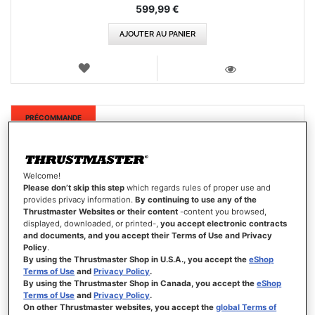
599,99 €
AJOUTER AU PANIER
AJOUTER
AUX
VOIR
FAVORIS
Nouveau
PRÉCOMMANDE
Welcome!
Please don’t skip this step
which regards rules of proper use and
provides privacy information.
By continuing to use any of the
Thrustmaster Websites or their content
-content you browsed,
displayed, downloaded, or printed-,
you accept electronic contracts
and documents, and you accept their Terms of Use and Privacy
Policy
.
By using the Thrustmaster Shop in U.S.A., you accept the
eShop
Terms of Use
and
Privacy Policy
.
By using the Thrustmaster Shop in Canada, you accept the
eShop
Terms of Use
and
Privacy Policy
.
On other Thrustmaster websites, you accept the
global Terms of