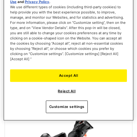
Use
and
Privacy Policy
.
We use different types of cookies (including third-party cookies) to
help provide you with the best experience possible, to improve,
manage, and monitor our Websites, and for statistics and advertising.
T.FLIGHT HOTAS NEO ACE COMBAT 8 WINGS OF THEVE EDITION
For more information, please click on “Customize setting”, then on the
(PLAYSTATION/PC)
type, and on “View Vendor Details”. After this pop-in will be closed,
you are still able to change your cookies preferences at any time by
clicking on a cookie-shaped icon on the Website. You can accept all
the cookies by choosing “Accept all”, reject all non-essential cookies
by choosing “Reject all”, or choose which cookies you prefer by
clicking on “Customize settings”. [Customize settings] [Reject All]
[Accept All] ”
129,99 €
PRÉCOMMANDE
Accept All
AJOUTER
Reject All
AUX
VOIR
FAVORIS
Customize settings
Nouveau
PRÉCOMMANDE