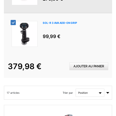
SOL-R 3 AVA ADD-ON GRIP
99,99 €
379,98 €
AJOUTER AU PANIER
Par
Trier par
17
articles
ordre
crois