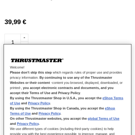
39,99 €
AJOUTER AU PANIER
Welcome!
Please don’t skip this step
which regards rules of proper use and provides
privacy information.
By continuing to use any of the Thrustmaster
Websites or their content
-content you browsed, displayed, downloaded, or
Ajouter aux favoris
printed-,
you accept electronic contracts and documents, and you
accept their Terms of Use and Privacy Policy
.
Soyez le premier à commenter ce produit
By using the Thrustmaster Shop in U.S.A., you accept the
eShop Terms
of Use
and
Privacy Policy
.
Détails
By using the Thrustmaster Shop in Canada, you accept the
eShop
Terms of Use
and
Privacy Policy
.
On other Thrustmaster websites, you accept the
global Terms of Use
and
Privacy Policy
.
We use different types of cookies (including third-party cookies) to help
provide you with the best experience possible, to improve, manage, and