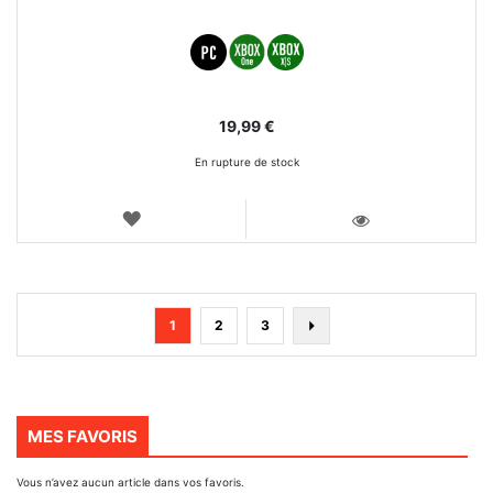
19,99 €
En rupture de stock
AJOUTER
AUX
VOIR
FAVORIS
Page
You're
Page
Page
Page
Suivant
1
2
3
currently
reading
page
MES FAVORIS
Vous n’avez aucun article dans vos favoris.