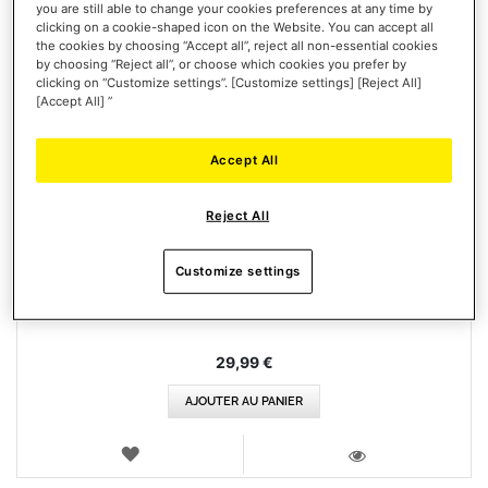
you are still able to change your cookies preferences at any time by
clicking on a cookie-shaped icon on the Website. You can accept all
the cookies by choosing “Accept all”, reject all non-essential cookies
by choosing “Reject all”, or choose which cookies you prefer by
clicking on “Customize settings”. [Customize settings] [Reject All]
[Accept All] ”
Accept All
Reject All
ESWAP X FIGHTING PACK
Customize settings
29,99 €
AJOUTER AU PANIER
AJOUTER
AUX
VOIR
FAVORIS