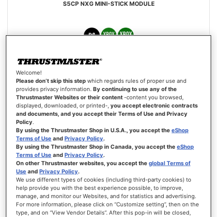
S5CP NXG MINI-STICK MODULE
19,99 €
Welcome!
Please don’t skip this step
which regards rules of proper use and
AJOUTER AU PANIER
provides privacy information.
By continuing to use any of the
Thrustmaster Websites or their content
-content you browsed,
displayed, downloaded, or printed-,
you accept electronic contracts
AJOUTER
and documents, and you accept their Terms of Use and Privacy
AUX
VOIR
Policy
.
FAVORIS
By using the Thrustmaster Shop in U.S.A., you accept the
eShop
Terms of Use
and
Privacy Policy
.
By using the Thrustmaster Shop in Canada, you accept the
eShop
Terms of Use
and
Privacy Policy
.
On other Thrustmaster websites, you accept the
global Terms of
Use
and
Privacy Policy
.
We use different types of cookies (including third-party cookies) to
help provide you with the best experience possible, to improve,
manage, and monitor our Websites, and for statistics and advertising.
For more information, please click on “Customize setting”, then on the
type, and on “View Vendor Details”. After this pop-in will be closed,