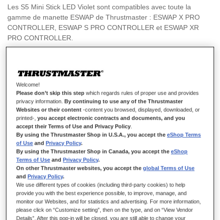
Les S5 Mini Stick LED Violet sont compatibles avec toute la
gamme de manette ESWAP de Thrustmaster : ESWAP X PRO
CONTROLLER, ESWAP S PRO CONTROLLER et ESWAP XR
PRO CONTROLLER.
Ce produit est un périphérique Xbox sous licence officielle,
compatible avec Xbox Series X|S, Xbox One et PC (Windows 10 &
11).
Welcome!
Please don’t skip this step
which regards rules of proper use and provides
19,99 €
privacy information.
By continuing to use any of the Thrustmaster
Websites or their content
-content you browsed, displayed, downloaded, or
printed-,
you accept electronic contracts and documents, and you
accept their Terms of Use and Privacy Policy
.
By using the Thrustmaster Shop in U.S.A., you accept the
eShop Terms
of Use
and
Privacy Policy
.
By using the Thrustmaster Shop in Canada, you accept the
eShop
Terms of Use
and
Privacy Policy
.
AJOUTER AU PANIER
On other Thrustmaster websites, you accept the
global Terms of Use
and
Privacy Policy
.
We use different types of cookies (including third-party cookies) to help
provide you with the best experience possible, to improve, manage, and
monitor our Websites, and for statistics and advertising. For more information,
Ajouter aux favoris
please click on “Customize setting”, then on the type, and on “View Vendor
Details”. After this pop-in will be closed, you are still able to change your