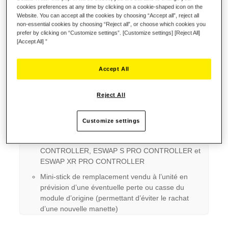
Soyez le premier à commenter ce produit
cookies preferences at any time by clicking on a cookie-shaped icon on the
Website. You can accept all the cookies by choosing “Accept all”, reject all
Détails
non-essential cookies by choosing “Reject all”, or choose which cookies you
prefer by clicking on “Customize settings”. [Customize settings] [Reject All]
[Accept All] ”
Points clefs :
Accept All
Mini-sticks modulaire rétroéclairés violet dôté d’une
precision accrue et d’une plus longue durée de vie
Reject All
Fonction de rétroéclairage ajustable à trois niveaux
Technologie modulaire offrant une capacité de
Customize settings
renouvellement inépuisable
Compatible avec les manettes ESWAP X PRO
CONTROLLER, ESWAP S PRO CONTROLLER et
ESWAP XR PRO CONTROLLER
Mini-stick de remplacement vendu à l’unité en
prévision d’une éventuelle perte ou casse du
module d’origine (permettant d’éviter le rachat
d’une nouvelle manette)