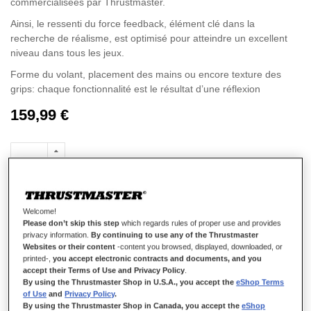
commercialisées par Thrustmaster.
Ainsi, le ressenti du force feedback, élément clé dans la
recherche de réalisme, est optimisé pour atteindre un excellent
niveau dans tous les jeux.
Forme du volant, placement des mains ou encore texture des
grips: chaque fonctionnalité est le résultat d’une réflexion
profonde ayant pour but de faciliter les exécutions en jeu et
159,99 €
permettre une meilleure précision des mouvements pendant la
course.
Le revêtement Suède des poignées ainsi que le rigoureux choix
des matériaux et composants du volant permettront aux joueurs
d’expérimenter une prise en main à la fois accessible, intuitive et
réaliste.
AJOUTER AU PANIER
Welcome!
Please don’t skip this step
which regards rules of proper use and provides
privacy information.
By continuing to use any of the Thrustmaster
Websites or their content
-content you browsed, displayed, downloaded, or
Ajouter aux favoris
printed-,
you accept electronic contracts and documents, and you
accept their Terms of Use and Privacy Policy
.
By using the Thrustmaster Shop in U.S.A., you accept the
eShop Terms
Soyez le premier à commenter ce produit
of Use
and
Privacy Policy
.
Détails
By using the Thrustmaster Shop in Canada, you accept the
eShop