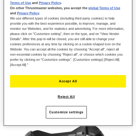
Terms of Use
and
Privacy Policy
.
On other Thrustmaster websites, you accept the
global Terms of Use
and
Privacy Policy
.
We use different types of cookies (including third-party cookies) to help
VOLANT DÉTACHABLE THRUSTMASTER
provide you with the best experience possible, to improve, manage, and
monitor our Websites, and for statistics and advertising. For more information,
MULTIPLATEFORME CONÇU POUR
please click on “Customize setting”, then on the type, and on “View Vendor
PERFORMER DANS L’UNIVERS GT ET
Details”. After this pop-in will be closed, you are still able to change your
MONOPLACE
cookies preferences at any time by clicking on a cookie-shaped icon on the
Website. You can accept all the cookies by choosing “Accept all”, reject all
non-essential cookies by choosing “Reject all”, or choose which cookies you
La roue plébiscitée en version seule par la communauté
prefer by clicking on “Customize settings”. [Customize settings] [Reject All]
Thrustmaster.
[Accept All] ”
Optimisé pour la recherche de réalisme et l’amélioration des
performances.
Accept All
Détient la meilleure polyvalence et ergonomie de jeu possible
pour toutes les courses en GT, LMP, LMS, Karting ou
Reject All
monoplaces.
Customize settings