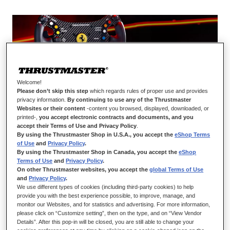
Welcome!
Please don’t skip this step
which regards rules of proper use and provides
INSCRIVEZ-VOUS DANS LA LÉGENDE DE
privacy information.
By continuing to use any of the Thrustmaster
LA COMPÉTITION GT AVEC LA FERRARI
Websites or their content
-content you browsed, displayed, downloaded, or
488 GT3 WHEEL ADD-ON
printed-,
you accept electronic contracts and documents, and you
accept their Terms of Use and Privacy Policy
.
By using the Thrustmaster Shop in U.S.A., you accept the
eShop Terms
Atteignez des nouveaux sommets de performance et de
of Use
and
Privacy Policy
.
réalisme avec la Ferrari 488 GT3 Wheel Add-On. Nouveau
By using the Thrustmaster Shop in Canada, you accept the
eShop
produit issu de la collaboration de Thrustmaster et Ferrari, ce
Terms of Use
and
Privacy Policy
.
On other Thrustmaster websites, you accept the
global Terms of Use
volant est la réplique à échelle 1:1 de la voiture de course la
and
Privacy Policy
.
plus titrée de l’histoire de la marque au Cheval Cabré (avec
We use different types of cookies (including third-party cookies) to help
plus de 500 victoires en compétition) : la Ferrari 488 GT3.
provide you with the best experience possible, to improve, manage, and
Conçu pour la compétition, son plastron central au revêtement
monitor our Websites, and for statistics and advertising. For more information,
please click on “Customize setting”, then on the type, and on “View Vendor
carbone et son diamètre de 31 cm confère au volant une
Details”. After this pop-in will be closed, you are still able to change your
structure optimisée pour la performance. Profitez pleinement