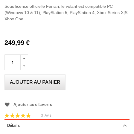
Sous licence officielle Ferrari, le volant est compatible PC
(Windows 10 & 11), PlayStation 5, PlayStation 4, Xbox Series X|S,
Xbox One.
249,99 €
AJOUTER AU PANIER
Ajouter aux favoris
Évaluation:
3
Avis
100
100
% of
Détails