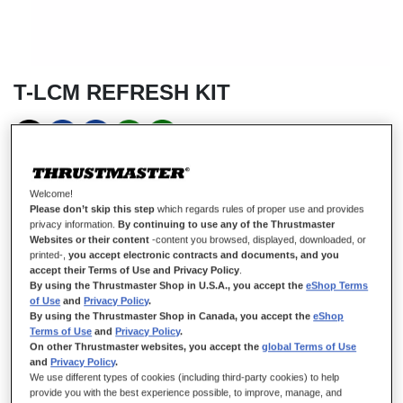
T-LCM REFRESH KIT
EN STOCK
Welcome!
Kit de réparation T-LCM
Please don’t skip this step
which regards rules of proper use and provides
privacy information.
By continuing to use any of the Thrustmaster
Kit de réparation pour pédaliers T-LCM.
Websites or their content
-content you browsed, displayed, downloaded, or
Ce kit contient plusieurs éléments vous permettant un
printed-,
you accept electronic contracts and documents, and you
accept their Terms of Use and Privacy Policy
.
remplacement des éléments d'origine du T-LCM et augmenter la
By using the Thrustmaster Shop in U.S.A., you accept the
eShop Terms
durée de vie de votre équipement Thrustmaster.
of Use
and
Privacy Policy
.
By using the Thrustmaster Shop in Canada, you accept the
eShop
CONTENU DE LA BOITE
Terms of Use
and
Privacy Policy
.
On other Thrustmaster websites, you accept the
global Terms of Use
1x Tête de maintien supérieur
and
Privacy Policy
.
1x Ressort d'accélérateur
We use different types of cookies (including third-party cookies) to help
provide you with the best experience possible, to improve, manage, and
1x Ressort d'embrayage