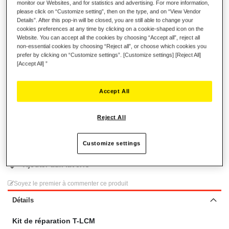
monitor our Websites, and for statistics and advertising. For more information,
1x Kit d'entretoises (= 2 pièces)
please click on “Customize setting”, then on the type, and on “View Vendor
1x Kit d'entretoises avec marquage rouge (= 2 pièces)
Details”. After this pop-in will be closed, you are still able to change your
cookies preferences at any time by clicking on a cookie-shaped icon on the
1 x Informations de garantie et flyer d’instructions
Website. You can accept all the cookies by choosing “Accept all”, reject all
non-essential cookies by choosing “Reject all”, or choose which cookies you
prefer by clicking on “Customize settings”. [Customize settings] [Reject All]
11,99 €
[Accept All] ”
Accept All
Reject All
AJOUTER AU PANIER
Customize settings
Ajouter aux favoris
Soyez le premier à commenter ce produit
Détails
Kit de réparation T-LCM