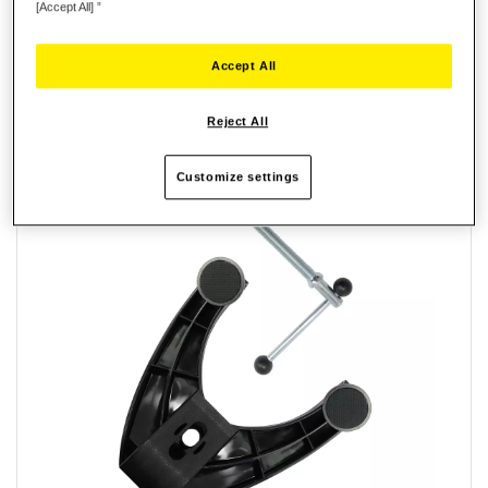
[Accept All] ”
Avis
Accept All
Reject All
PRODUITS ASSOCIÉS
Customize settings