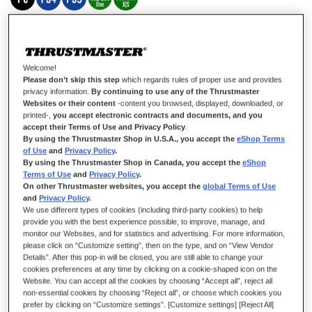
EN STOCK
Câble de connexion du T-LCM Pedals à votre base Thrustmaster
12,99 €
Welcome!
Please don’t skip this step
which regards rules of proper use and provides
privacy information.
By continuing to use any of the Thrustmaster
Websites or their content
-content you browsed, displayed, downloaded, or
printed-,
you accept electronic contracts and documents, and you
accept their Terms of Use and Privacy Policy
.
By using the Thrustmaster Shop in U.S.A., you accept the
eShop Terms
of Use
and
Privacy Policy
.
AJOUTER AU PANIER
By using the Thrustmaster Shop in Canada, you accept the
eShop
Terms of Use
and
Privacy Policy
.
On other Thrustmaster websites, you accept the
global Terms of Use
and
Privacy Policy
.
We use different types of cookies (including third-party cookies) to help
Ajouter aux favoris
provide you with the best experience possible, to improve, manage, and
monitor our Websites, and for statistics and advertising. For more information,
Soyez le premier à commenter ce produit
please click on “Customize setting”, then on the type, and on “View Vendor
Details”. After this pop-in will be closed, you are still able to change your
Détails
cookies preferences at any time by clicking on a cookie-shaped icon on the
Website. You can accept all the cookies by choosing “Accept all”, reject all
Câble RJ12 Thrustmaster pour une bonne connexion entre
non-essential cookies by choosing “Reject all”, or choose which cookies you
votre base Thrustmaster de la série T et le T-LCM Pedals.
prefer by clicking on “Customize settings”. [Customize settings] [Reject All]