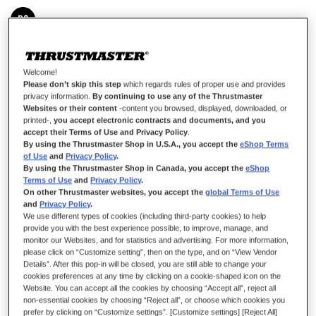
EN STOCK
Module droit pour configuration co-pilote/droitier
Welcome!
Please don’t skip this step
which regards rules of proper use and provides
8,99 €
privacy information.
By continuing to use any of the Thrustmaster
Websites or their content
-content you browsed, displayed, downloaded, or
printed-,
you accept electronic contracts and documents, and you
accept their Terms of Use and Privacy Policy
.
By using the Thrustmaster Shop in U.S.A., you accept the
eShop Terms
of Use
and
Privacy Policy
.
By using the Thrustmaster Shop in Canada, you accept the
eShop
Terms of Use
and
Privacy Policy
.
AJOUTER AU PANIER
On other Thrustmaster websites, you accept the
global Terms of Use
and
Privacy Policy
.
We use different types of cookies (including third-party cookies) to help
provide you with the best experience possible, to improve, manage, and
Ajouter aux favoris
monitor our Websites, and for statistics and advertising. For more information,
please click on “Customize setting”, then on the type, and on “View Vendor
Details”. After this pop-in will be closed, you are still able to change your
Soyez le premier à commenter ce produit
cookies preferences at any time by clicking on a cookie-shaped icon on the
Détails
Website. You can accept all the cookies by choosing “Accept all”, reject all
non-essential cookies by choosing “Reject all”, or choose which cookies you
Module permettant d’avoir le bouton standard en position co-
prefer by clicking on “Customize settings”. [Customize settings] [Reject All]