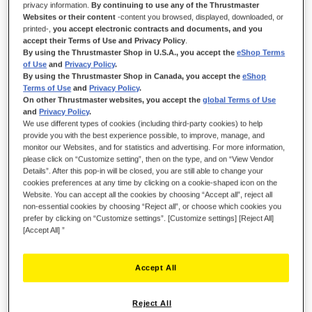
privacy information.
By continuing to use any of the Thrustmaster
Ce produit est un périphérique fonctionnel avec les ordinateurs
Websites or their content
-content you browsed, displayed, downloaded, or
PC Windows.
printed-,
you accept electronic contracts and documents, and you
accept their Terms of Use and Privacy Policy
.
By using the Thrustmaster Shop in U.S.A., you accept the
eShop Terms
of Use
and
Privacy Policy
.
By using the Thrustmaster Shop in Canada, you accept the
eShop
Terms of Use
and
Privacy Policy
.
On other Thrustmaster websites, you accept the
global Terms of Use
and
Privacy Policy
.
We use different types of cookies (including third-party cookies) to help
provide you with the best experience possible, to improve, manage, and
monitor our Websites, and for statistics and advertising. For more information,
please click on “Customize setting”, then on the type, and on “View Vendor
Details”. After this pop-in will be closed, you are still able to change your
cookies preferences at any time by clicking on a cookie-shaped icon on the
Website. You can accept all the cookies by choosing “Accept all”, reject all
non-essential cookies by choosing “Reject all”, or choose which cookies you
prefer by clicking on “Customize settings”. [Customize settings] [Reject All]
[Accept All] ”
Accept All
Reject All