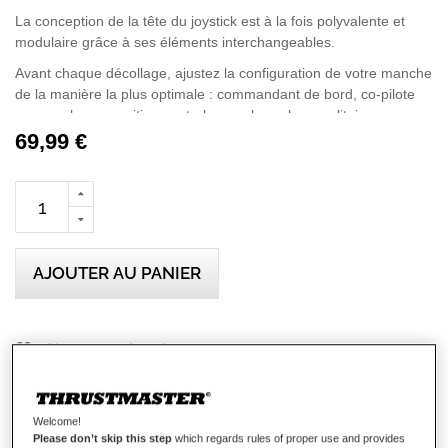
La conception de la tête du joystick est à la fois polyvalente et
modulaire grâce à ses éléments interchangeables.
Avant chaque décollage, ajustez la configuration de votre manche
de la manière la plus optimale : commandant de bord, co-pilote
ou manche en position centrale pour les vols en solitaire.
69,99 €
Le palonnier est activable par système de rotation du manche
pour simplifier la vie des pilotes multi-tâches.
Ce palonnier intégré au manche dispose également d’une
fonction de verrouillage, pour une session de vol commercial plus
réaliste.
AJOUTER AU PANIER
Le TCA Sidestick Airbus Edition dispose de la célèbre technologie
propriétaire H.E.A.R.T (Halleffect AccuRate Technology), offrant
aux joueurs des sensations au plus proche du réalisme grâce aux
capteurs magnétiques permettant la lecture d’une résolution
Ajouter aux favoris
pouvant atteindre jusqu’à 14 Bits.
Évaluation:
Cette technologie à capteurs magnétiques, sans contact ni
2
Avis
80
100
% of
potentiomètre, permet également de profiter d’une durée de vie
Détails
Welcome!
illimité du manche.
Please don’t skip this step
which regards rules of proper use and provides