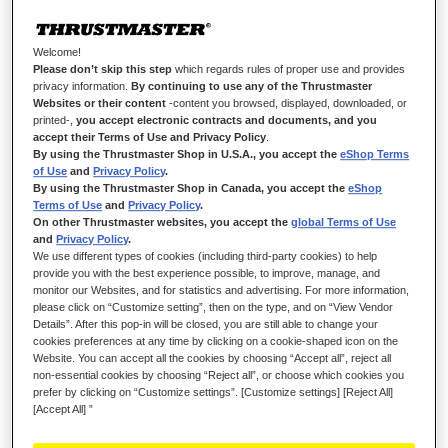
Welcome!
Please don’t skip this step
which regards rules of proper use and provides
privacy information.
By continuing to use any of the Thrustmaster
Websites or their content
-content you browsed, displayed, downloaded, or
printed-,
you accept electronic contracts and documents, and you
accept their Terms of Use and Privacy Policy
.
By using the Thrustmaster Shop in U.S.A., you accept the
eShop Terms
of Use
and
Privacy Policy
.
PRENEZ LE CONTRÔLE, MAÎTRISEZ
By using the Thrustmaster Shop in Canada, you accept the
eShop
CHAQUE TÂCHE !
Terms of Use
and
Privacy Policy
.
On other Thrustmaster websites, you accept the
global Terms of Use
and
Privacy Policy
.
Prenez le contrôle de n'importe quel engin agricole ou machine
We use different types of cookies (including third-party cookies) to help
lourde avec le SimTask FarmStick, le joystick Thrustmaster
provide you with the best experience possible, to improve, manage, and
polyvalent et précis, doté de 3 axes de direction, d'un manche
monitor our Websites, and for statistics and advertising. For more information,
please click on “Customize setting”, then on the type, and on “View Vendor
multifonction, d'un accélérateur à main et d'un panneau de
Details”. After this pop-in will be closed, you are still able to change your
contrôle tout-en-un.
cookies preferences at any time by clicking on a cookie-shaped icon on the
Website. You can accept all the cookies by choosing “Accept all”, reject all
Doit être utilisé avec un volant pour jouer à Farming Simulator
non-essential cookies by choosing “Reject all”, or choose which cookies you
25 sur Xbox Series X|S.
prefer by clicking on “Customize settings”. [Customize settings] [Reject All]
[Accept All] ”