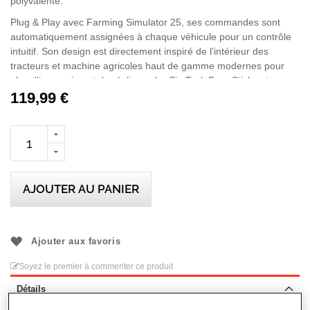
polyvalente.
Plug & Play avec Farming Simulator 25, ses commandes sont
automatiquement assignées à chaque véhicule pour un contrôle
intuitif. Son design est directement inspiré de l’intérieur des
tracteurs et machine agricoles haut de gamme modernes pour
plus d'immersion et de réalisme. Le SimTask FarmStick est
compatible Xbox Series X|S et PC (Windows 11/10), et s'associe
119,99 €
parfaitement avec un SimTask Steering Kit accompagné d'un
T128 ou T248 pour un poste de pilotage complet et immersif.
Attention : Sur Xbox Series X|S, le SimTask FarmStick doit
être utilisé avec un volant pour jouer à Farming Simulator 25.
AJOUTER AU PANIER
Ajouter aux favoris
Soyez le premier à commenter ce produit
Détails