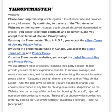
Soyez le premier à commenter ce produit
Détails
Welcome!
Please don’t skip this step
which regards rules of proper use and provides
privacy information.
By continuing to use any of the Thrustmaster
Websites or their content
-content you browsed, displayed, downloaded, or
printed-,
you accept electronic contracts and documents, and you
accept their Terms of Use and Privacy Policy
.
By using the Thrustmaster Shop in U.S.A., you accept the
eShop Terms
of Use
and
Privacy Policy
.
By using the Thrustmaster Shop in Canada, you accept the
eShop
Terms of Use
and
Privacy Policy
.
On other Thrustmaster websites, you accept the
global Terms of Use
and
Privacy Policy
.
PRÉCISION SOUS PRESSION.
We use different types of cookies (including third-party cookies) to help
provide you with the best experience possible, to improve, manage, and
monitor our Websites, and for statistics and advertising. For more information,
Maîtrisez vos freinages avec le Raceline Pedals III LC ! Passez
please click on “Customize setting”, then on the type, and on “View Vendor
au niveau supérieur grâce au capteur Load Cell pour un
Details”. After this pop-in will be closed, you are still able to change your
freinage plus réaliste et performant. Ajustez la pression et la
cookies preferences at any time by clicking on a cookie-shaped icon on the
réactivité de chaque pédale à votre style de pilotage et gagnez
Website. You can accept all the cookies by choosing “Accept all”, reject all
non-essential cookies by choosing “Reject all”, or choose which cookies you
de précieux dixièmes à chaque virage !
prefer by clicking on “Customize settings”. [Customize settings] [Reject All]
[Accept All] ”