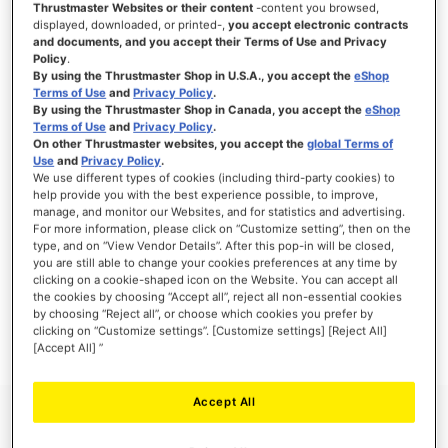
Thrustmaster Websites or their content
-content you browsed,
displayed, downloaded, or printed-,
you accept electronic contracts
and documents, and you accept their Terms of Use and Privacy
Policy
.
By using the Thrustmaster Shop in U.S.A., you accept the
eShop
SE CONNECTER
Terms of Use
and
Privacy Policy
.
By using the Thrustmaster Shop in Canada, you accept the
eShop
Mot de passe oublié ?
Terms of Use
and
Privacy Policy
.
On other Thrustmaster websites, you accept the
global Terms of
Use
and
Privacy Policy
.
We use different types of cookies (including third-party cookies) to
help provide you with the best experience possible, to improve,
manage, and monitor our Websites, and for statistics and advertising.
NOUVEAUX CLIENTS
For more information, please click on “Customize setting”, then on the
type, and on “View Vendor Details”. After this pop-in will be closed,
you are still able to change your cookies preferences at any time by
Créer un compte a de nombreux avantages : commander plus rapidement, enregistrer
clicking on a cookie-shaped icon on the Website. You can accept all
plusieurs adresses, suivre vos commandes et plus encore.
the cookies by choosing “Accept all”, reject all non-essential cookies
by choosing “Reject all”, or choose which cookies you prefer by
clicking on “Customize settings”. [Customize settings] [Reject All]
CRÉER UN COMPTE
[Accept All] ”
Accept All