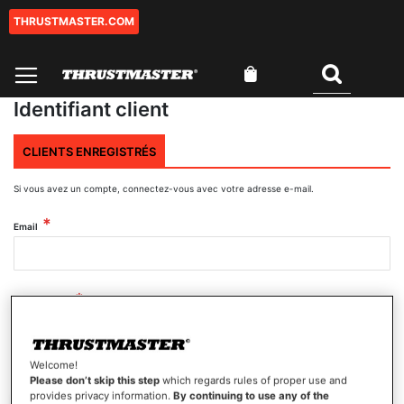
THRUSTMASTER.COM
Aller
au
contenu
Mon panier
Rechercher
Identifiant client
CLIENTS ENREGISTRÉS
Si vous avez un compte, connectez-vous avec votre adresse e-mail.
Email
Mot de passe
Welcome!
Afficher le mot de passe
Please don’t skip this step
which regards rules of proper use and
provides privacy information.
By continuing to use any of the