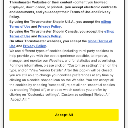
Thrustmaster Websites or their content
-content you browsed,
displayed, downloaded, or printed-,
you accept electronic contracts
and documents, and you accept their Terms of Use and Privacy
Policy
.
By using the Thrustmaster Shop in U.S.A., you accept the
eShop
SE CONNECTER
Terms of Use
and
Privacy Policy
.
By using the Thrustmaster Shop in Canada, you accept the
eShop
Mot de passe oublié ?
Terms of Use
and
Privacy Policy
.
On other Thrustmaster websites, you accept the
global Terms of
Use
and
Privacy Policy
.
We use different types of cookies (including third-party cookies) to
help provide you with the best experience possible, to improve,
manage, and monitor our Websites, and for statistics and advertising.
NOUVEAUX CLIENTS
For more information, please click on “Customize setting”, then on the
type, and on “View Vendor Details”. After this pop-in will be closed,
you are still able to change your cookies preferences at any time by
Créer un compte a de nombreux avantages : commander plus rapidement, enregistrer
clicking on a cookie-shaped icon on the Website. You can accept all
plusieurs adresses, suivre vos commandes et plus encore.
the cookies by choosing “Accept all”, reject all non-essential cookies
by choosing “Reject all”, or choose which cookies you prefer by
clicking on “Customize settings”. [Customize settings] [Reject All]
CRÉER UN COMPTE
[Accept All] ”
Accept All