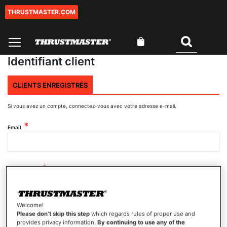
THRUSTMASTER.COM
Aller
au
contenu
Mon panier
Rechercher
Identifiant client
CLIENTS ENREGISTRÉS
Si vous avez un compte, connectez-vous avec votre adresse e-mail.
Email
Mot de passe
Welcome!
Afficher le mot de passe
Please don’t skip this step
which regards rules of proper use and
provides privacy information.
By continuing to use any of the