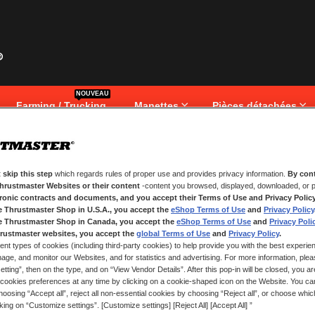
NOUVEAU
Farming / Trucking
Manettes
Pièces détachées
 skip this step
which regards rules of proper use and provides privacy information.
By cont
NOUVEAUX CLIENTS
Thrustmaster Websites or their content
-content you browsed, displayed, downloaded, or p
tronic contracts and documents, and you accept their Terms of Use and Privacy Polic
.
Créer un compte a de nombreux av
e Thrustmaster Shop in U.S.A., you accept the
eShop Terms of Use
and
Privacy Policy
adresses, suivre vos commandes e
e Thrustmaster Shop in Canada, you accept the
eShop Terms of Use
and
Privacy Poli
rustmaster websites, you accept the
global Terms of Use
and
Privacy Policy
.
ent types of cookies (including third-party cookies) to help provide you with the best experien
CRÉER UN COMPTE
ge, and monitor our Websites, and for statistics and advertising. For more information, plea
tting”, then on the type, and on “View Vendor Details”. After this pop-in will be closed, you are 
cookies preferences at any time by clicking on a cookie-shaped icon on the Website. You can
oosing “Accept all”, reject all non-essential cookies by choosing “Reject all”, or choose whi
cking on “Customize settings”. [Customize settings] [Reject All] [Accept All] ”