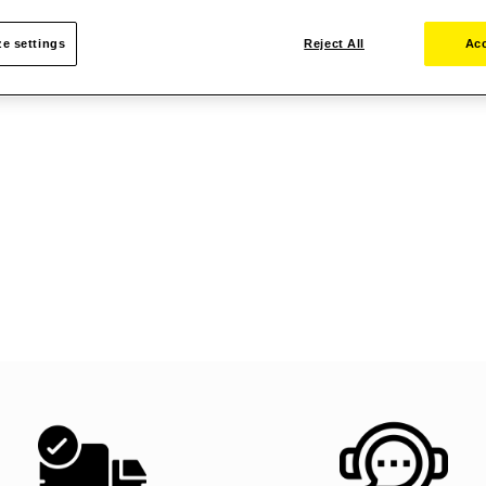
e settings
Reject All
Acc