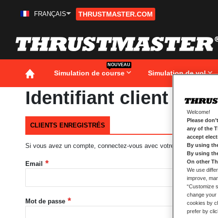
FRANÇAIS
THRUSTMASTER.COM
Aller
au
contenu
NOUVEAU
Simulation de course
Simulation de vol
Identifiant client
Welcome!
Please don’t
CLIENTS ENREGISTRÉS
any of the 
accept elec
Si vous avez un compte, connectez-vous avec votre adresse e-mail
By using th
By using th
On other Th
Email
We use differ
improve, mana
“Customize se
change your 
Mot de passe
cookies by ch
prefer by cli