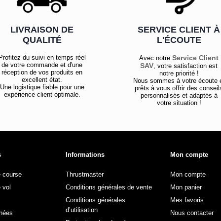
LIVRAISON DE
SERVICE CLIENT À
QUALITÉ
L'ÉCOUTE
Profitez du suivi en temps réel
Service Client
Avec notre
de votre commande et d'une
SAV
, votre satisfaction est
réception de vos produits en
notre priorité !
excellent état.
Nous sommes à votre écoute 
Une logistique fiable pour une
prêts à vous offrir des conseil
expérience client optimale.
personnalisés et adaptés à
votre situation !
s
Informations
Mon compte
e course
Thrustmaster
Mon compte
 vol
Conditions générales de vente
Mon panier
Conditions générales
Mes favoris
d’utilisation
hées
Nous contacter