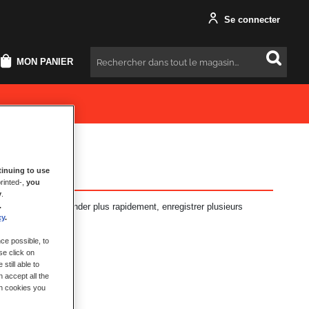
Se connecter
MON PANIER
Rechercher
inuing to use
rinted-,
you
y
.
antages : commander plus rapidement, enregistrer plusieurs
.
t plus encore.
cy
.
ce possible, to
se click on
still able to
 accept all the
ch cookies you