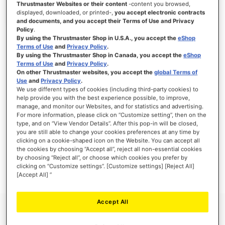
Thrustmaster Websites or their content
-content you browsed,
displayed, downloaded, or printed-,
you accept electronic contracts
and documents, and you accept their Terms of Use and Privacy
Policy
.
By using the Thrustmaster Shop in U.S.A., you accept the
eShop
SE CONNECTER
Terms of Use
and
Privacy Policy
.
By using the Thrustmaster Shop in Canada, you accept the
eShop
Mot de passe oublié ?
Terms of Use
and
Privacy Policy
.
On other Thrustmaster websites, you accept the
global Terms of
Use
and
Privacy Policy
.
We use different types of cookies (including third-party cookies) to
help provide you with the best experience possible, to improve,
manage, and monitor our Websites, and for statistics and advertising.
NOUVEAUX CLIENTS
For more information, please click on “Customize setting”, then on the
type, and on “View Vendor Details”. After this pop-in will be closed,
you are still able to change your cookies preferences at any time by
Créer un compte a de nombreux avantages : commander plus rapidement, enregistrer
clicking on a cookie-shaped icon on the Website. You can accept all
plusieurs adresses, suivre vos commandes et plus encore.
the cookies by choosing “Accept all”, reject all non-essential cookies
by choosing “Reject all”, or choose which cookies you prefer by
clicking on “Customize settings”. [Customize settings] [Reject All]
CRÉER UN COMPTE
[Accept All] ”
Accept All