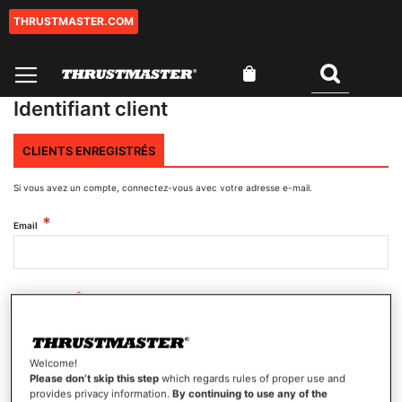
THRUSTMASTER.COM
Aller
au
contenu
Mon panier
Rechercher
Identifiant client
CLIENTS ENREGISTRÉS
Si vous avez un compte, connectez-vous avec votre adresse e-mail.
Email
Mot de passe
Welcome!
Afficher le mot de passe
Please don’t skip this step
which regards rules of proper use and
provides privacy information.
By continuing to use any of the