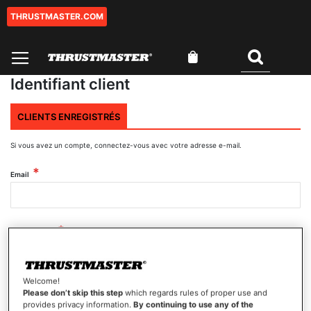
THRUSTMASTER.COM
Aller
au
contenu
Mon panier
Rechercher
Identifiant client
CLIENTS ENREGISTRÉS
Si vous avez un compte, connectez-vous avec votre adresse e-mail.
Email
Mot de passe
Welcome!
Afficher le mot de passe
Please don’t skip this step
which regards rules of proper use and
provides privacy information.
By continuing to use any of the