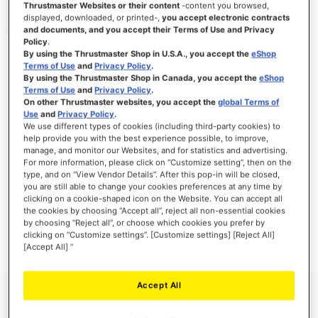
Thrustmaster Websites or their content
-content you browsed,
displayed, downloaded, or printed-,
you accept electronic contracts
and documents, and you accept their Terms of Use and Privacy
Policy
.
By using the Thrustmaster Shop in U.S.A., you accept the
eShop
SE CONNECTER
Terms of Use
and
Privacy Policy
.
By using the Thrustmaster Shop in Canada, you accept the
eShop
Mot de passe oublié ?
Terms of Use
and
Privacy Policy
.
On other Thrustmaster websites, you accept the
global Terms of
Use
and
Privacy Policy
.
We use different types of cookies (including third-party cookies) to
help provide you with the best experience possible, to improve,
manage, and monitor our Websites, and for statistics and advertising.
NOUVEAUX CLIENTS
For more information, please click on “Customize setting”, then on the
type, and on “View Vendor Details”. After this pop-in will be closed,
you are still able to change your cookies preferences at any time by
Créer un compte a de nombreux avantages : commander plus rapidement, enregistrer
clicking on a cookie-shaped icon on the Website. You can accept all
plusieurs adresses, suivre vos commandes et plus encore.
the cookies by choosing “Accept all”, reject all non-essential cookies
by choosing “Reject all”, or choose which cookies you prefer by
clicking on “Customize settings”. [Customize settings] [Reject All]
CRÉER UN COMPTE
[Accept All] ”
Accept All