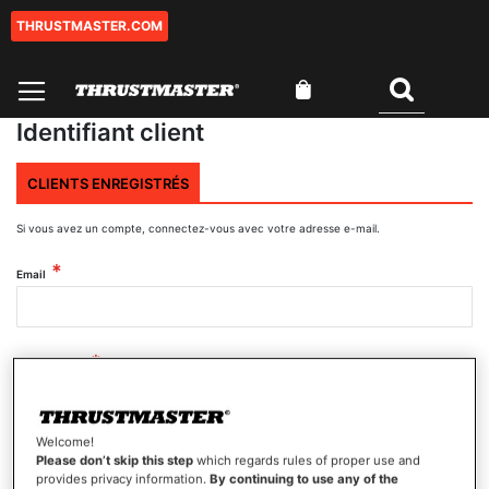
THRUSTMASTER.COM
Aller
au
contenu
Mon panier
Rechercher
Identifiant client
CLIENTS ENREGISTRÉS
Si vous avez un compte, connectez-vous avec votre adresse e-mail.
Email
Mot de passe
Welcome!
Afficher le mot de passe
Please don’t skip this step
which regards rules of proper use and
provides privacy information.
By continuing to use any of the