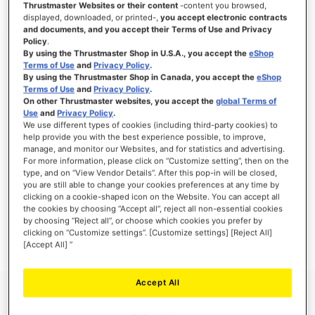
Thrustmaster Websites or their content
-content you browsed,
displayed, downloaded, or printed-,
you accept electronic contracts
and documents, and you accept their Terms of Use and Privacy
Policy
.
By using the Thrustmaster Shop in U.S.A., you accept the
eShop
SE CONNECTER
Terms of Use
and
Privacy Policy
.
By using the Thrustmaster Shop in Canada, you accept the
eShop
Mot de passe oublié ?
Terms of Use
and
Privacy Policy
.
On other Thrustmaster websites, you accept the
global Terms of
Use
and
Privacy Policy
.
We use different types of cookies (including third-party cookies) to
help provide you with the best experience possible, to improve,
manage, and monitor our Websites, and for statistics and advertising.
NOUVEAUX CLIENTS
For more information, please click on “Customize setting”, then on the
type, and on “View Vendor Details”. After this pop-in will be closed,
you are still able to change your cookies preferences at any time by
Créer un compte a de nombreux avantages : commander plus rapidement, enregistrer
clicking on a cookie-shaped icon on the Website. You can accept all
plusieurs adresses, suivre vos commandes et plus encore.
the cookies by choosing “Accept all”, reject all non-essential cookies
by choosing “Reject all”, or choose which cookies you prefer by
clicking on “Customize settings”. [Customize settings] [Reject All]
CRÉER UN COMPTE
[Accept All] ”
Accept All