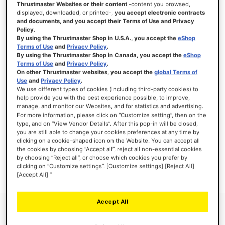
Thrustmaster Websites or their content
-content you browsed,
displayed, downloaded, or printed-,
you accept electronic contracts
and documents, and you accept their Terms of Use and Privacy
Policy
.
By using the Thrustmaster Shop in U.S.A., you accept the
eShop
SE CONNECTER
Terms of Use
and
Privacy Policy
.
By using the Thrustmaster Shop in Canada, you accept the
eShop
Mot de passe oublié ?
Terms of Use
and
Privacy Policy
.
On other Thrustmaster websites, you accept the
global Terms of
Use
and
Privacy Policy
.
We use different types of cookies (including third-party cookies) to
help provide you with the best experience possible, to improve,
manage, and monitor our Websites, and for statistics and advertising.
NOUVEAUX CLIENTS
For more information, please click on “Customize setting”, then on the
type, and on “View Vendor Details”. After this pop-in will be closed,
you are still able to change your cookies preferences at any time by
Créer un compte a de nombreux avantages : commander plus rapidement, enregistrer
clicking on a cookie-shaped icon on the Website. You can accept all
plusieurs adresses, suivre vos commandes et plus encore.
the cookies by choosing “Accept all”, reject all non-essential cookies
by choosing “Reject all”, or choose which cookies you prefer by
clicking on “Customize settings”. [Customize settings] [Reject All]
CRÉER UN COMPTE
[Accept All] ”
Accept All