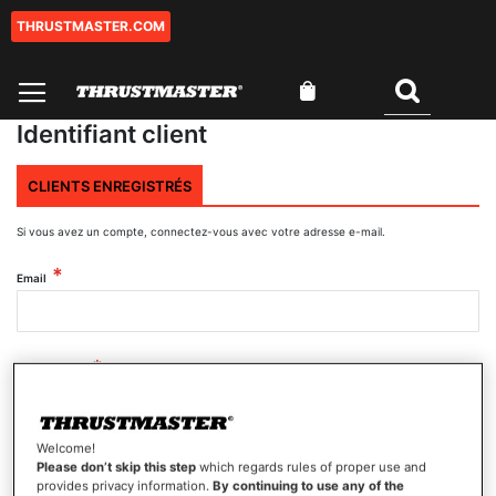
THRUSTMASTER.COM
Aller
au
contenu
Mon panier
Rechercher
Identifiant client
CLIENTS ENREGISTRÉS
Si vous avez un compte, connectez-vous avec votre adresse e-mail.
Email
Mot de passe
Welcome!
Afficher le mot de passe
Please don’t skip this step
which regards rules of proper use and
provides privacy information.
By continuing to use any of the