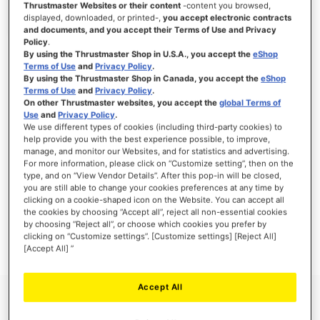
Thrustmaster Websites or their content
-content you browsed,
displayed, downloaded, or printed-,
you accept electronic contracts
and documents, and you accept their Terms of Use and Privacy
Policy
.
By using the Thrustmaster Shop in U.S.A., you accept the
eShop
SE CONNECTER
Terms of Use
and
Privacy Policy
.
By using the Thrustmaster Shop in Canada, you accept the
eShop
Mot de passe oublié ?
Terms of Use
and
Privacy Policy
.
On other Thrustmaster websites, you accept the
global Terms of
Use
and
Privacy Policy
.
We use different types of cookies (including third-party cookies) to
help provide you with the best experience possible, to improve,
manage, and monitor our Websites, and for statistics and advertising.
NOUVEAUX CLIENTS
For more information, please click on “Customize setting”, then on the
type, and on “View Vendor Details”. After this pop-in will be closed,
you are still able to change your cookies preferences at any time by
Créer un compte a de nombreux avantages : commander plus rapidement, enregistrer
clicking on a cookie-shaped icon on the Website. You can accept all
plusieurs adresses, suivre vos commandes et plus encore.
the cookies by choosing “Accept all”, reject all non-essential cookies
by choosing “Reject all”, or choose which cookies you prefer by
clicking on “Customize settings”. [Customize settings] [Reject All]
CRÉER UN COMPTE
[Accept All] ”
Accept All