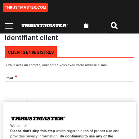
THRUSTMASTER.COM
Aller
au
contenu
Mon panier
Rechercher
Identifiant client
CLIENTS ENREGISTRÉS
Si vous avez un compte, connectez-vous avec votre adresse e-mail.
Email
Mot de passe
Welcome!
Afficher le mot de passe
Please don’t skip this step
which regards rules of proper use and
provides privacy information.
By continuing to use any of the