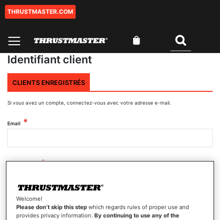
THRUSTMASTER.COM
Aller
au
contenu
Mon panier
Rechercher
Identifiant client
CLIENTS ENREGISTRÉS
Si vous avez un compte, connectez-vous avec votre adresse e-mail.
Email
Mot de passe
Welcome!
Afficher le mot de passe
Please don’t skip this step
which regards rules of proper use and
provides privacy information.
By continuing to use any of the