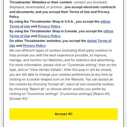
Thrustmaster Websites or their content
-content you browsed,
displayed, downloaded, or printed-,
you accept electronic contracts
and documents, and you accept their Terms of Use and Privacy
Policy
.
By using the Thrustmaster Shop in U.S.A., you accept the
eShop
SE CONNECTER
Terms of Use
and
Privacy Policy
.
By using the Thrustmaster Shop in Canada, you accept the
eShop
Mot de passe oublié ?
Terms of Use
and
Privacy Policy
.
On other Thrustmaster websites, you accept the
global Terms of
Use
and
Privacy Policy
.
We use different types of cookies (including third-party cookies) to
help provide you with the best experience possible, to improve,
manage, and monitor our Websites, and for statistics and advertising.
NOUVEAUX CLIENTS
For more information, please click on “Customize setting”, then on the
type, and on “View Vendor Details”. After this pop-in will be closed,
you are still able to change your cookies preferences at any time by
Créer un compte a de nombreux avantages : commander plus rapidement, enregistrer
clicking on a cookie-shaped icon on the Website. You can accept all
plusieurs adresses, suivre vos commandes et plus encore.
the cookies by choosing “Accept all”, reject all non-essential cookies
by choosing “Reject all”, or choose which cookies you prefer by
clicking on “Customize settings”. [Customize settings] [Reject All]
CRÉER UN COMPTE
[Accept All] ”
Accept All