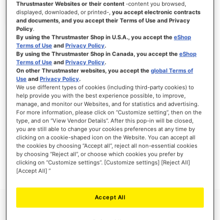
Thrustmaster Websites or their content
-content you browsed,
displayed, downloaded, or printed-,
you accept electronic contracts
and documents, and you accept their Terms of Use and Privacy
Policy
.
By using the Thrustmaster Shop in U.S.A., you accept the
eShop
SE CONNECTER
Terms of Use
and
Privacy Policy
.
By using the Thrustmaster Shop in Canada, you accept the
eShop
Mot de passe oublié ?
Terms of Use
and
Privacy Policy
.
On other Thrustmaster websites, you accept the
global Terms of
Use
and
Privacy Policy
.
We use different types of cookies (including third-party cookies) to
help provide you with the best experience possible, to improve,
manage, and monitor our Websites, and for statistics and advertising.
NOUVEAUX CLIENTS
For more information, please click on “Customize setting”, then on the
type, and on “View Vendor Details”. After this pop-in will be closed,
you are still able to change your cookies preferences at any time by
Créer un compte a de nombreux avantages : commander plus rapidement, enregistrer
clicking on a cookie-shaped icon on the Website. You can accept all
plusieurs adresses, suivre vos commandes et plus encore.
the cookies by choosing “Accept all”, reject all non-essential cookies
by choosing “Reject all”, or choose which cookies you prefer by
clicking on “Customize settings”. [Customize settings] [Reject All]
CRÉER UN COMPTE
[Accept All] ”
Accept All