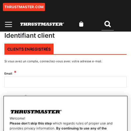
THRUSTMASTER.COM
Aller
au
contenu
Mon panier
Rechercher
Identifiant client
CLIENTS ENREGISTRÉS
Si vous avez un compte, connectez-vous avec votre adresse e-mail.
Email
Mot de passe
Welcome!
Afficher le mot de passe
Please don’t skip this step
which regards rules of proper use and
provides privacy information.
By continuing to use any of the