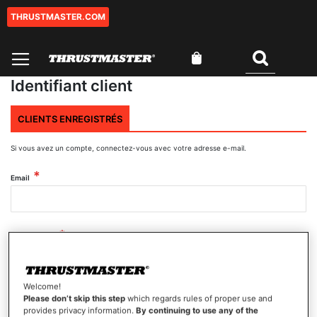
THRUSTMASTER.COM
Aller
au
contenu
Mon panier
Rechercher
Identifiant client
CLIENTS ENREGISTRÉS
Si vous avez un compte, connectez-vous avec votre adresse e-mail.
Email
Mot de passe
Welcome!
Afficher le mot de passe
Please don’t skip this step
which regards rules of proper use and
provides privacy information.
By continuing to use any of the