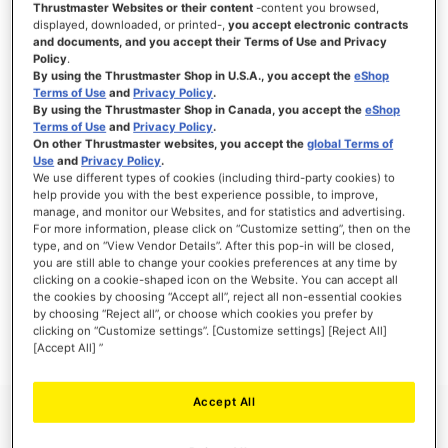
Thrustmaster Websites or their content
-content you browsed,
displayed, downloaded, or printed-,
you accept electronic contracts
and documents, and you accept their Terms of Use and Privacy
Policy
.
By using the Thrustmaster Shop in U.S.A., you accept the
eShop
SE CONNECTER
Terms of Use
and
Privacy Policy
.
By using the Thrustmaster Shop in Canada, you accept the
eShop
Mot de passe oublié ?
Terms of Use
and
Privacy Policy
.
On other Thrustmaster websites, you accept the
global Terms of
Use
and
Privacy Policy
.
We use different types of cookies (including third-party cookies) to
help provide you with the best experience possible, to improve,
manage, and monitor our Websites, and for statistics and advertising.
NOUVEAUX CLIENTS
For more information, please click on “Customize setting”, then on the
type, and on “View Vendor Details”. After this pop-in will be closed,
you are still able to change your cookies preferences at any time by
Créer un compte a de nombreux avantages : commander plus rapidement, enregistrer
clicking on a cookie-shaped icon on the Website. You can accept all
plusieurs adresses, suivre vos commandes et plus encore.
the cookies by choosing “Accept all”, reject all non-essential cookies
by choosing “Reject all”, or choose which cookies you prefer by
clicking on “Customize settings”. [Customize settings] [Reject All]
CRÉER UN COMPTE
[Accept All] ”
Accept All