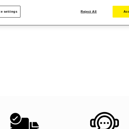
e settings
Reject All
Acc