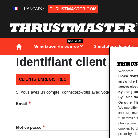
FRANÇAIS
THRUSTMASTER.COM
Aller
au
contenu
NOUVEAU
Simulation de course
Simulation de vol
Identifiant client
Welcome!
Please don’t
CLIENTS ENREGISTRÉS
any of the 
accept elec
Si vous avez un compte, connectez-vous avec votre adresse e-mail
By using th
By using th
On other Th
Email
We use differ
improve, mana
“Customize se
change your 
Mot de passe
cookies by ch
prefer by cli