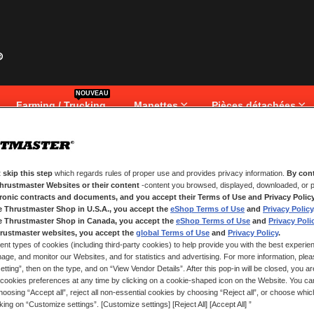
NOUVEAU
Farming / Trucking
Manettes
Pièces détachées
 skip this step
which regards rules of proper use and provides privacy information.
By cont
NOUVEAUX CLIENTS
Thrustmaster Websites or their content
-content you browsed, displayed, downloaded, or p
tronic contracts and documents, and you accept their Terms of Use and Privacy Polic
.
Créer un compte a de nombreux av
e Thrustmaster Shop in U.S.A., you accept the
eShop Terms of Use
and
Privacy Policy
adresses, suivre vos commandes e
e Thrustmaster Shop in Canada, you accept the
eShop Terms of Use
and
Privacy Poli
rustmaster websites, you accept the
global Terms of Use
and
Privacy Policy
.
ent types of cookies (including third-party cookies) to help provide you with the best experien
CRÉER UN COMPTE
ge, and monitor our Websites, and for statistics and advertising. For more information, plea
tting”, then on the type, and on “View Vendor Details”. After this pop-in will be closed, you are 
cookies preferences at any time by clicking on a cookie-shaped icon on the Website. You can
oosing “Accept all”, reject all non-essential cookies by choosing “Reject all”, or choose whi
cking on “Customize settings”. [Customize settings] [Reject All] [Accept All] ”