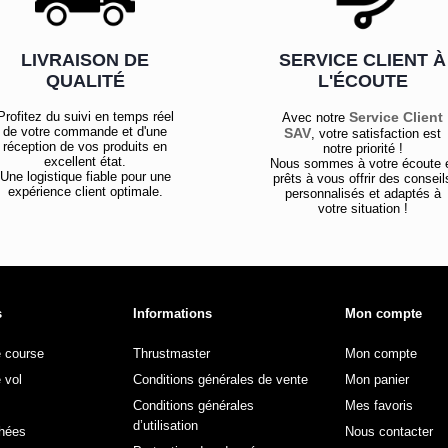
LIVRAISON DE
SERVICE CLIENT À
QUALITÉ
L'ÉCOUTE
Profitez du suivi en temps réel
Service Client
Avec notre
de votre commande et d'une
SAV
, votre satisfaction est
réception de vos produits en
notre priorité !
excellent état.
Nous sommes à votre écoute 
Une logistique fiable pour une
prêts à vous offrir des conseil
expérience client optimale.
personnalisés et adaptés à
votre situation !
s
Informations
Mon compte
e course
Thrustmaster
Mon compte
 vol
Conditions générales de vente
Mon panier
Conditions générales
Mes favoris
d’utilisation
hées
Nous contacter