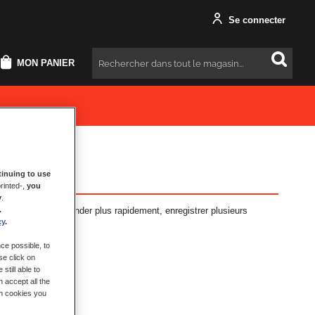
Se connecter
MON PANIER
Rechercher
inuing to use
rinted-,
you
y
.
antages : commander plus rapidement, enregistrer plusieurs
.
t plus encore.
cy
.
ce possible, to
se click on
still able to
 accept all the
ch cookies you