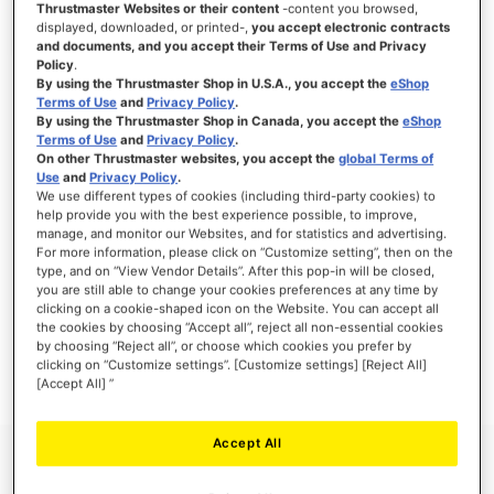
Thrustmaster Websites or their content
-content you browsed,
displayed, downloaded, or printed-,
you accept electronic contracts
and documents, and you accept their Terms of Use and Privacy
Policy
.
By using the Thrustmaster Shop in U.S.A., you accept the
eShop
SE CONNECTER
Terms of Use
and
Privacy Policy
.
By using the Thrustmaster Shop in Canada, you accept the
eShop
Mot de passe oublié ?
Terms of Use
and
Privacy Policy
.
On other Thrustmaster websites, you accept the
global Terms of
Use
and
Privacy Policy
.
We use different types of cookies (including third-party cookies) to
help provide you with the best experience possible, to improve,
manage, and monitor our Websites, and for statistics and advertising.
NOUVEAUX CLIENTS
For more information, please click on “Customize setting”, then on the
type, and on “View Vendor Details”. After this pop-in will be closed,
you are still able to change your cookies preferences at any time by
Créer un compte a de nombreux avantages : commander plus rapidement, enregistrer
clicking on a cookie-shaped icon on the Website. You can accept all
plusieurs adresses, suivre vos commandes et plus encore.
the cookies by choosing “Accept all”, reject all non-essential cookies
by choosing “Reject all”, or choose which cookies you prefer by
clicking on “Customize settings”. [Customize settings] [Reject All]
CRÉER UN COMPTE
[Accept All] ”
Accept All