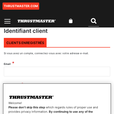
THRUSTMASTER.COM
Aller
au
contenu
Mon panier
Rechercher
Identifiant client
CLIENTS ENREGISTRÉS
Si vous avez un compte, connectez-vous avec votre adresse e-mail.
Email
Mot de passe
Welcome!
Afficher le mot de passe
Please don’t skip this step
which regards rules of proper use and
provides privacy information.
By continuing to use any of the