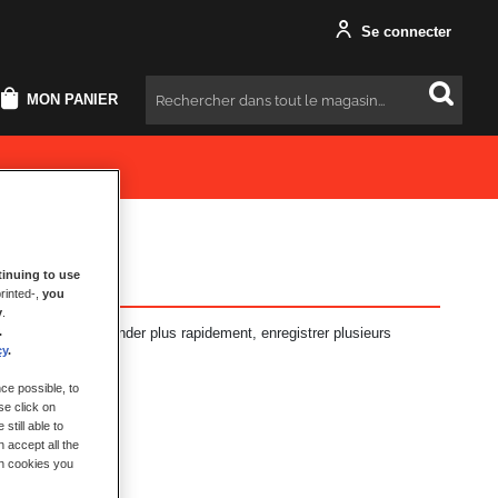
Se connecter
MON PANIER
Rechercher
inuing to use
rinted-,
you
y
.
antages : commander plus rapidement, enregistrer plusieurs
.
t plus encore.
cy
.
ce possible, to
se click on
still able to
 accept all the
ch cookies you