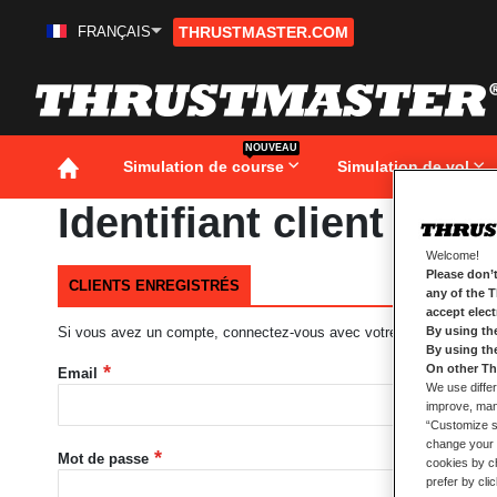
FRANÇAIS
THRUSTMASTER.COM
Aller
au
contenu
NOUVEAU
Simulation de course
Simulation de vol
Identifiant client
Welcome!
Please don’t
CLIENTS ENREGISTRÉS
any of the 
accept elec
Si vous avez un compte, connectez-vous avec votre adresse e-mail
By using th
By using th
On other Th
Email
We use differ
improve, mana
“Customize se
change your 
Mot de passe
cookies by ch
prefer by cli