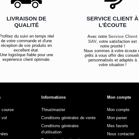
LIVRAISON DE
SERVICE CLIENT À
QUALITÉ
L'ÉCOUTE
Profitez du suivi en temps réel
Service Client
Avec notre
de votre commande et d'une
SAV
, votre satisfaction est
réception de vos produits en
notre priorité !
excellent état.
Nous sommes à votre écoute 
Une logistique fiable pour une
prêts à vous offrir des conseil
expérience client optimale.
personnalisés et adaptés à
votre situation !
s
Informations
Mon compte
e course
Thrustmaster
Mon compte
 vol
Conditions générales de vente
Mon panier
Conditions générales
Mes favoris
d’utilisation
hées
Nous contacter