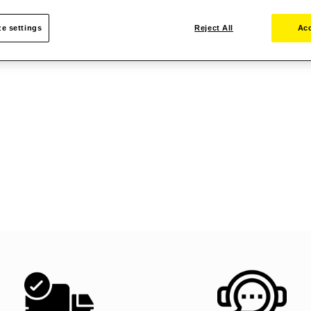
e settings
Reject All
Acc