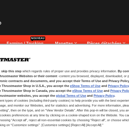
NOUVEAU
Farming / Trucking
Manettes
Pièces détachées
 skip this step
which regards rules of proper use and provides privacy information.
By cont
NOUVEAUX CLIENTS
Thrustmaster Websites or their content
-content you browsed, displayed, downloaded, or p
tronic contracts and documents, and you accept their Terms of Use and Privacy Polic
.
Créer un compte a de nombreux av
e Thrustmaster Shop in U.S.A., you accept the
eShop Terms of Use
and
Privacy Policy
adresses, suivre vos commandes e
e Thrustmaster Shop in Canada, you accept the
eShop Terms of Use
and
Privacy Poli
rustmaster websites, you accept the
global Terms of Use
and
Privacy Policy
.
ent types of cookies (including third-party cookies) to help provide you with the best experien
CRÉER UN COMPTE
ge, and monitor our Websites, and for statistics and advertising. For more information, plea
tting”, then on the type, and on “View Vendor Details”. After this pop-in will be closed, you are 
cookies preferences at any time by clicking on a cookie-shaped icon on the Website. You can
oosing “Accept all”, reject all non-essential cookies by choosing “Reject all”, or choose whi
cking on “Customize settings”. [Customize settings] [Reject All] [Accept All] ”